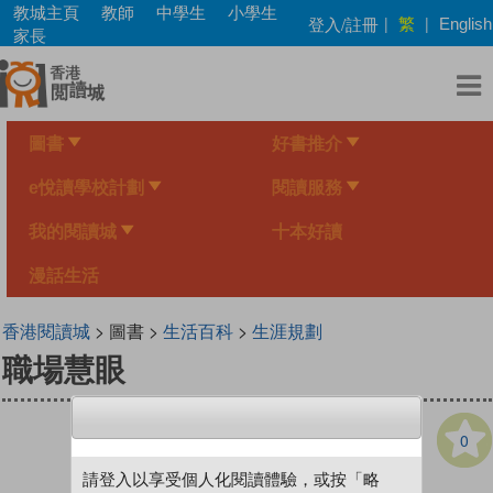
Skip
教城主頁
教師
中學生
小學生
繁
登入/註冊
|
|
English
to
家長
main
content
圖書
好書推介
e悅讀學校計劃
閱讀服務
我的閱讀城
十本好讀
漫話生活
香港閱讀城
> 圖書 >
生活百科
>
生涯規劃
職場慧眼
0
請登入以享受個人化閱讀體驗，或按「略