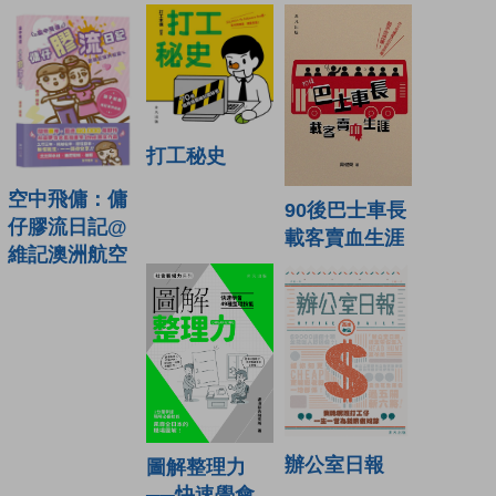
打工秘史
空中飛傭：傭
90後巴士車長
仔膠流日記@
載客賣血生涯
維記澳洲航空
辦公室日報
圖解整理力
──快速學會