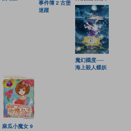
事件簿 2 古堡
迷蹤
魔幻國度──
海上殺人蝶妖
麻瓜小魔女 9