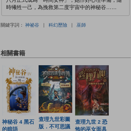
八月正式成為「時間女神」，她作好心理準備，隨
時犧牲一己，為挽救第二度宇宙中的神秘谷……
關鍵字詞：
神祕谷
|
科幻歷險
|
巫師
相關書籍
查理九世彩圖
神秘谷 4 黑石
查理九世 2 恐
版．不可思議
的暗語
怖的巫女面具