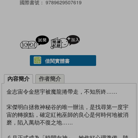
國際書號：
9789629507619
試閲
加入閱讀紀錄
借閱實體書
內容簡介
作者簡介
金志宙令金慈宇被魔龍捲帶走，不知所終……
宋傑明白拯救神秘谷的唯一辦法，是找尋第一度宇
宙的轉捩點，確定紅袍巫師的良心是何時何地被消
磨，陷入萬劫不復之地……