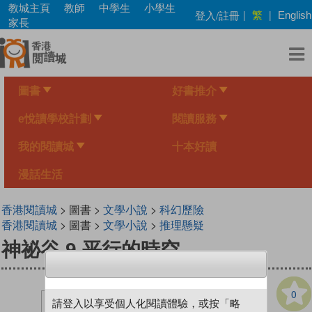
Skip
教城主頁
教師
中學生
小學生
繁
登入/註冊
|
|
English
to
家長
main
content
圖書
好書推介
e悅讀學校計劃
閱讀服務
我的閱讀城
十本好讀
漫話生活
香港閱讀城
> 圖書 >
文學小說
>
科幻歷險
香港閱讀城
> 圖書 >
文學小說
>
推理懸疑
神祕谷 9 平行的時空
0
請登入以享受個人化閱讀體驗，或按「略