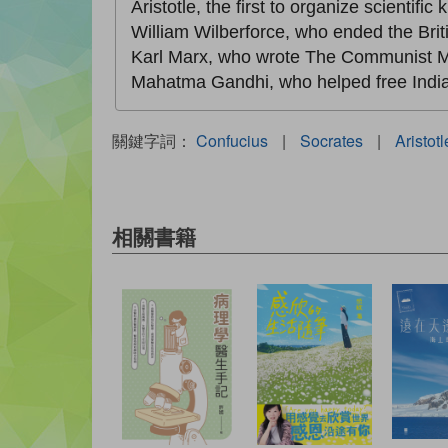
Aristotle, the first to organize scientifi
William Wilberforce, who ended the Brit
Karl Marx, who wrote The Communist M
Mahatma Gandhi, who helped free India 
關鍵字詞：
Confucius
|
Socrates
|
Aristotl
相關書籍