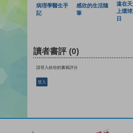
遠在天
病理學醫生手
感欣的生活隨
上環球
記
筆
日
讀者書評
(0)
請登入給你的書籍評分
登入