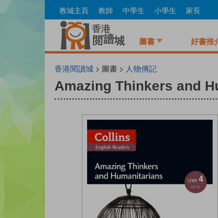
Skip
教城主頁
教師
中學生
小學生
家長
to
main
content
圖書
好書推
香港閱讀城
> 圖書 >
人物傳記
Amazing Thinkers and H