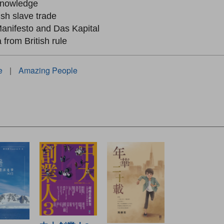
c knowledge
ish slave trade
anifesto and Das Kapital
from British rule
e
|
Amazing People