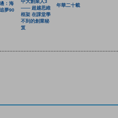
中大創業人3
邊：海
年華二十載
—— 超越思維
追夢90
框架 在課堂學
不到的創業秘
笈