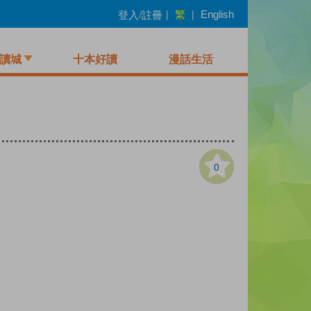
繁
登入/註冊
|
|
English
讀城
十本好讀
漫話生活
0