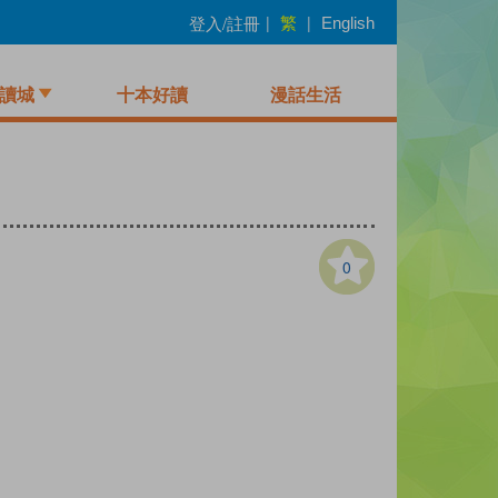
繁
登入/註冊
|
|
English
讀城
十本好讀
漫話生活
0