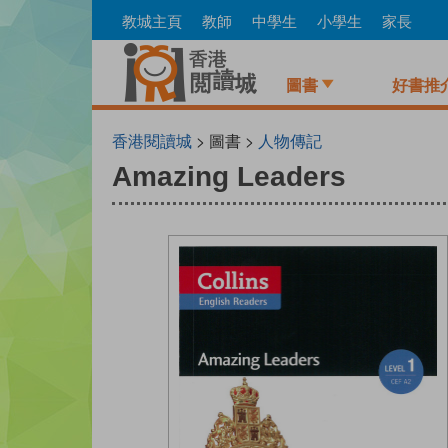
Skip
教城主頁
教師
中學生
小學生
家長
to
main
content
圖書
好書推
香港閱讀城
> 圖書 >
人物傳記
Amazing Leaders