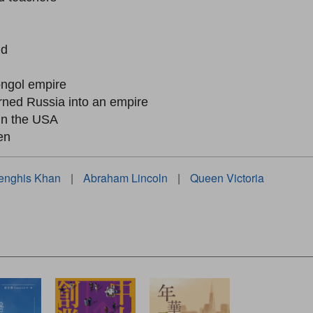
nd
ongol empire
rned Russia into an empire
in the USA
en
enghis Khan
|
Abraham Lincoln
|
Queen Victoria