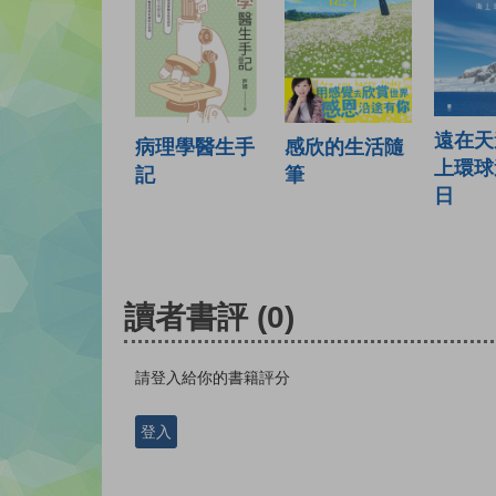
遠在天
病理學醫生手
感欣的生活隨
上環球
記
筆
日
讀者書評
(0)
請登入給你的書籍評分
登入