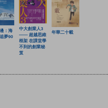
中大創業人3
邊：海
年華二十載
—— 超越思維
追夢90
框架 在課堂學
不到的創業秘
笈