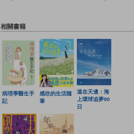
相關書籍
遠在天邊：海
病理學醫生手
感欣的生活隨
上環球追夢90
記
筆
日