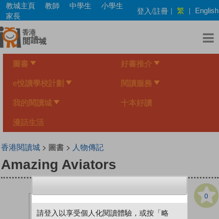
Skip
教城主頁
教師
中學生
小學生
繁
登入/註冊
|
|
English
to
家長
main
content
圖書
好書推介
e悅讀學校計劃
閱讀服務
我的閱讀城
十本好讀
漫話生活
香港閱讀城
> 圖書 >
人物傳記
Amazing Aviators
0
請登入以享受個人化閱讀體驗，或按「略