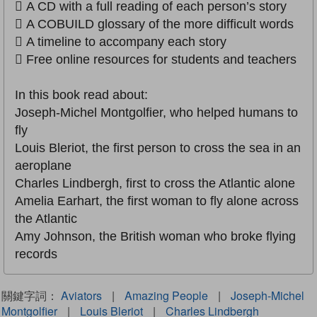
 A CD with a full reading of each person’s story
 A COBUILD glossary of the more difficult words
 A timeline to accompany each story
 Free online resources for students and teachers
In this book read about:
Joseph-Michel Montgolfier, who helped humans to
fly
Louis Bleriot, the first person to cross the sea in an
aeroplane
Charles Lindbergh, first to cross the Atlantic alone
Amelia Earhart, the first woman to fly alone across
the Atlantic
Amy Johnson, the British woman who broke flying
records
關鍵字詞：
Aviators
|
Amazing People
|
Joseph-Michel
Montgolfier
|
Louis Bleriot
|
Charles Lindbergh