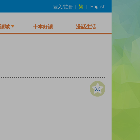
繁
登入/註冊
|
|
English
讀城
十本好讀
漫話生活
3.3