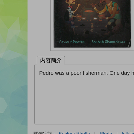
內容簡介
Pedro was a poor fisherman. One day he 
關鍵字詞：
Saviour Pirotta
|
Pirate
|
folk t