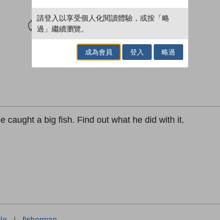
試閲
加入閱讀紀錄
請登入以享受個人化閱讀體驗，或按「略
過」繼續瀏覽。
成為會員
登入
略過
caught a big fish. Find out what he did with it.
ale
|
fisherman