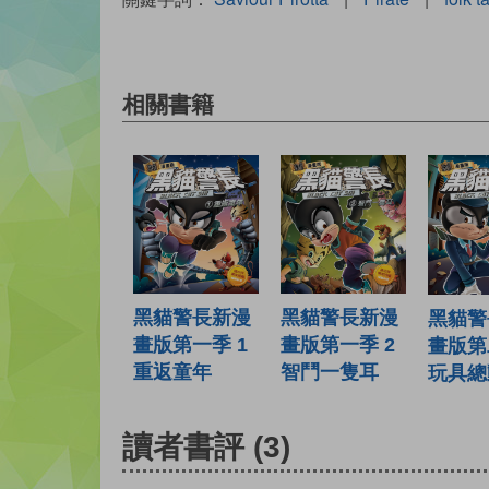
相關書籍
黑貓警長新漫
黑貓警長新漫
黑貓警
畫版第一季 1
畫版第一季 2
畫版第
重返童年
智鬥一隻耳
玩具總
讀者書評
(3)