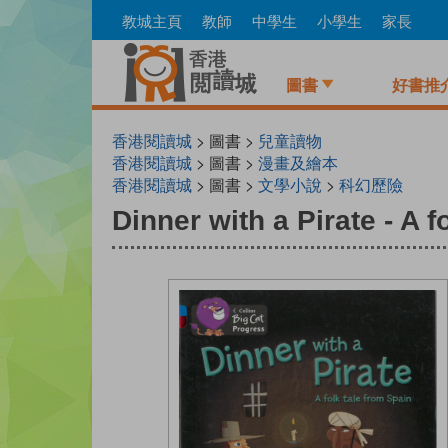
Skip
教城主頁
教師
中學生
小學生
家長
to
main
content
圖書
好書推
香港閱讀城
> 圖書 >
兒童讀物
香港閱讀城
> 圖書 >
漫畫及繪本
香港閱讀城
> 圖書 >
文學小說
>
科幻歷險
Dinner with a Pirate - A f