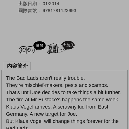
出版日期：
01/2014
國際書號：
9781781122693
試閲
加入閱讀紀錄
內容簡介
The Bad Lads aren't really trouble.
They're mischief-makers, pests and scamps.
That's until Joe decides to take things a bit further.
The fire at Mr Eustace's happens the same week
Klaus Vogel arrives. A scrawny kid from East
Germany. A new target for Joe.
But Klaus Vogel will change things forever for the
Bad Lads.