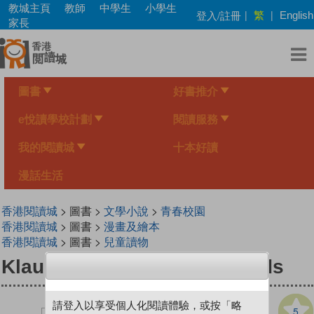
Skip
教城主頁
教師
中學生
小學生
繁
登入/註冊
|
|
English
to
家長
main
content
圖書
好書推介
e悅讀學校計劃
閱讀服務
我的閱讀城
十本好讀
漫話生活
香港閱讀城
> 圖書 >
文學小說
>
青春校園
香港閱讀城
> 圖書 >
漫畫及繪本
香港閱讀城
> 圖書 >
兒童讀物
Klaus Vogel and the Bad Lads
請登入以享受個人化閱讀體驗，或按「略
5