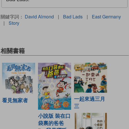
關鍵字詞：
David Almond
|
Bad Lads
|
East Germany
|
Story
相關書籍
一起來過三月
看見無家者
三
小說版 裝在口
袋裏的爸爸