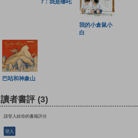
7：我是哪吒
我的小倉鼠小
白
巴咕和神象山
讀者書評
(3)
請登入給你的書籍評分
登入