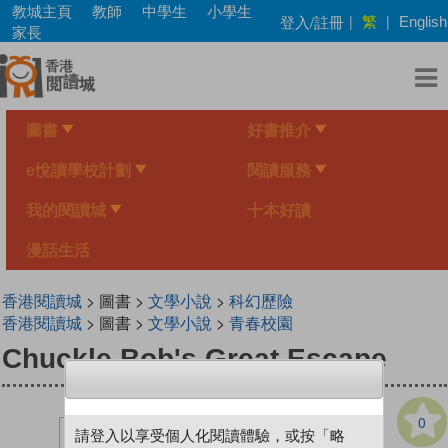
Skip
教城主頁
教師
中學生
小學生
繁
登入/註冊
|
|
English
to
家長
main
content
圖書
好書推介
e悅讀學校計劃
閱讀服務
我的閱讀城
十本好讀
漫話生活
香港閱讀城
> 圖書 >
文學小說
>
科幻歷險
香港閱讀城
> 圖書 >
文學小說
>
青春校園
Chuckle Bob's Great Escape
0
請登入以享受個人化閱讀體驗，或按「略