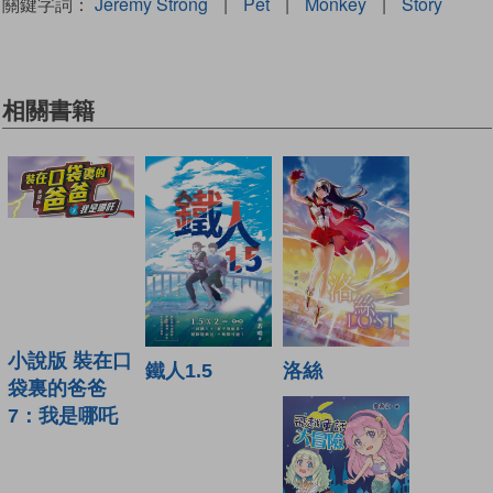
關鍵字詞：
Jeremy Strong
|
Pet
|
Monkey
|
Story
相關書籍
小說版 裝在口
洛絲
鐵人1.5
袋裏的爸爸
7：我是哪吒