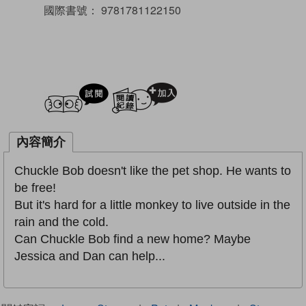
國際書號：
9781781122150
試閲
加入閱讀紀錄
內容簡介
Chuckle Bob doesn't like the pet shop. He wants to
be free!
But it's hard for a little monkey to live outside in the
rain and the cold.
Can Chuckle Bob find a new home? Maybe
Jessica and Dan can help...