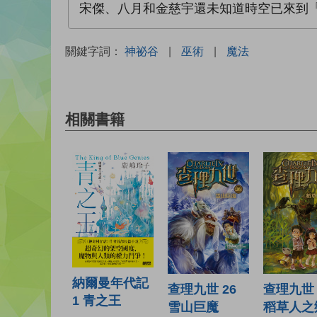
宋傑、八月和金慈宇還未知道時空已來到
關鍵字詞：
神祕谷
|
巫術
|
魔法
相關書籍
納爾曼年代記
查理九世 
查理九世 26
1 青之王
稻草人之
雪山巨魔