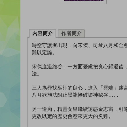
內容簡介
作者簡介
時空守護者出現，向宋傑、司琴八月和金
難以定論。
宋傑進退維谷，一方面憂慮把良心歸還後
法。
三人為尋找巫師的良心，進入「雲端」迷
八月欲施法阻止黑龍捲破壞神秘谷……
另一邊廂，精靈女皇繼續誘惑金志宙，引
更改既定的歷史會惹來更大的災難。