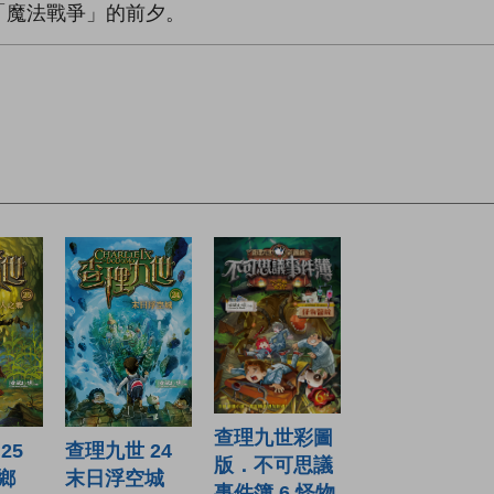
「魔法戰爭」的前夕。
查理九世彩圖
25
查理九世 24
版．不可思議
鄉
末日浮空城
事件簿 6 怪物