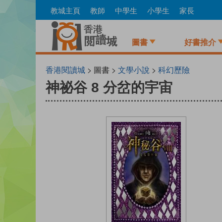
Skip
教城主頁
教師
中學生
小學生
家長
to
main
content
圖書
好書推介
香港閱讀城
> 圖書 >
文學小說
>
科幻歷險
神祕谷 8 分岔的宇宙