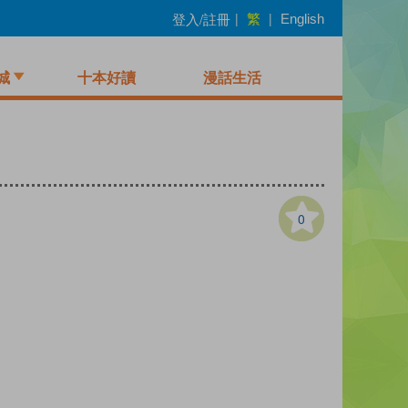
繁
登入/註冊
|
|
English
城
十本好讀
漫話生活
0