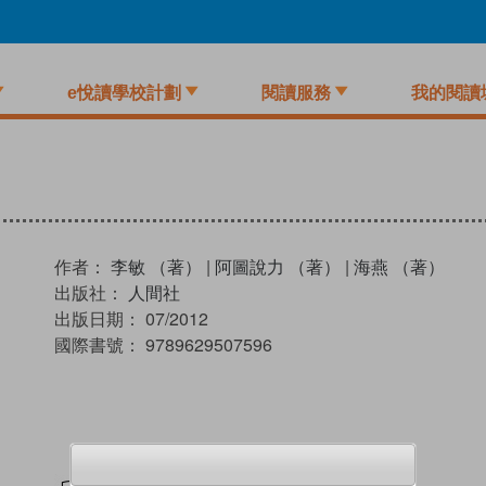
e悅讀學校計劃
閱讀服務
我的閱讀
作者：
李敏 （著）
|
阿圖說力 （著）
|
海燕 （著）
出版社：
人間社
出版日期：
07/2012
國際書號：
9789629507596
試閲
加入閱讀紀錄