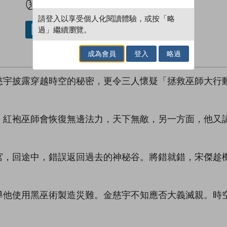
請登入以享受個人化閱讀體驗，或按「略
過」繼續瀏覽。
借閱實體書
成為會員
登入
略過
慈宇披露穿越時空的秘密，更令三人懷疑「拯救巫師大行
，紅袍巫師會恢復無邊法力，天下無敵，另一方面，他又
宮，回途中，錯誤返回過去的神秘谷。將錯就錯，宋傑趁
導他使用黑巫術製造災難。金慈宇不知應否大義滅親。時