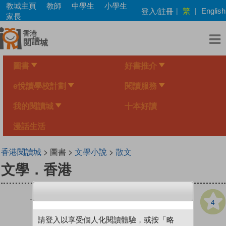
Skip
教城主頁
教師
中學生
小學生
繁
登入/註冊
|
|
English
to
家長
main
content
圖書
好書推介
e悅讀學校計劃
閱讀服務
我的閱讀城
十本好讀
漫話生活
香港閱讀城
> 圖書 >
文學小說
>
散文
文學．香港
4
請登入以享受個人化閱讀體驗，或按「略