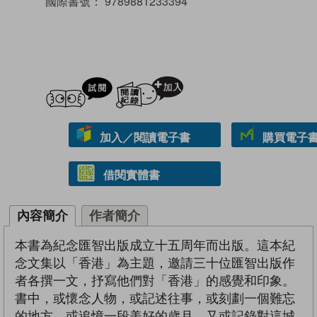
國際書號：
9789881233394
試閲
加入閱讀紀錄
加入／閱讀電子書
購買電子書 
借閱實體書
內容簡介
作者簡介
本書為紀念匯智出版成立十五周年而出版。這本紀
念文集以「香港」為主題，邀請三十位匯智出版作
者各撰一文，抒寫他們對「香港」的感覺和印象。
書中，或懷念人物，或記述往事，或刻劃一個難忘
的地方，或追憶一段美好的歲月，又或記錄對這城