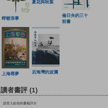
夏花與秋葉
倫日央的三十
蜉蝣浪事
前書
后海灣的波瀾
上海尋夢
讀者書評
(1)
請登入給你的書籍評分