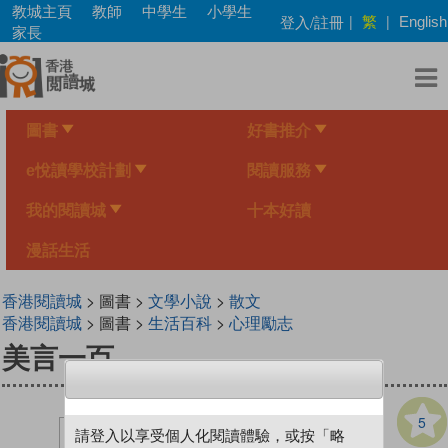
Skip
教城主頁
教師
中學生
小學生
繁
登入/註冊
|
|
English
to
家長
main
content
圖書
好書推介
e悅讀學校計劃
閱讀服務
我的閱讀城
十本好讀
漫話生活
香港閱讀城
> 圖書 >
文學小說
>
散文
香港閱讀城
> 圖書 >
生活百科
>
心理勵志
美言一百
5
請登入以享受個人化閱讀體驗，或按「略