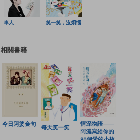
車人
笑一笑，沒煩惱
相關書籍
情深物語——
今日阿婆金句
每天笑一笑
阿濃寫給你的
80個愛的小故