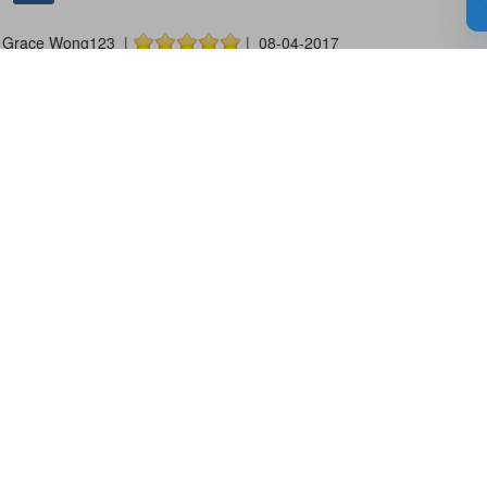
Grace Wong123 |
| 08-04-2017
關於教城
最新消息
教師
中學生
小學生
家長
人才招募
聯絡我們
服務承諾
教城電子報
私隱政策聲明
服務條款
版權及知識產權政策
免責聲明
促進種族平等政策
無障礙網站設計
版權所有© 2026 香港教育城有限公司