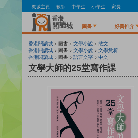
Skip
教城主頁
教師
中學生
小學生
家長
to
main
content
圖書
好書推介
香港閱讀城
> 圖書 >
文學小說
>
散文
香港閱讀城
> 圖書 >
文學小說
>
文學賞析
香港閱讀城
> 圖書 >
語言文字
>
中文
文學大師的25堂寫作課