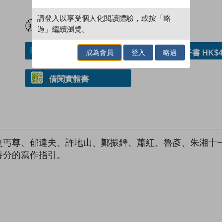
試閲
加入閱讀紀錄
請登入以享受個人化閱讀體驗，或按「略
過」繼續瀏覽。
加入／閱讀電子書
購買電子書 HK$4
成為會員
登入
略過
借閱實體書
夏丐尊、郁達夫、許地山、鄭振鐸、蕭紅、魯彥、朱湘十
養分的寫作指引。