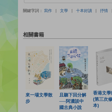
關鍵字詞：
寫作
|
文學
|
十本好讀
|
抒情
相關書籍
香港文學
且聽下回分解
來一場文學散
(第三次
──阿濃談中
步
本)
國古典小說