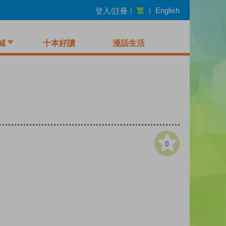
繁
登入/註冊
|
|
English
城
十本好讀
漫話生活
0