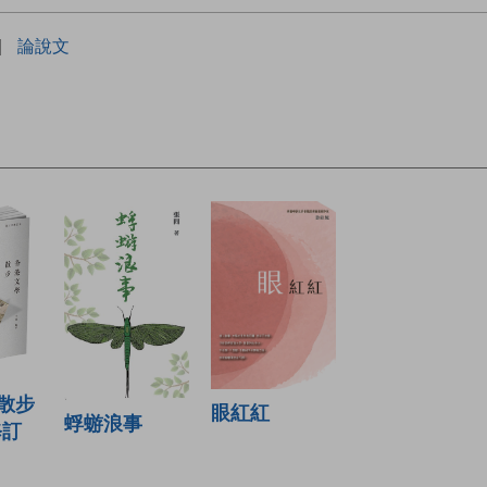
|
論說文
散步
眼紅紅
蜉蝣浪事
修訂