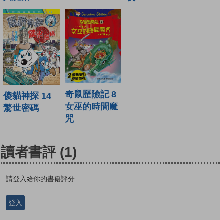
奇鼠歷險記 8
傻貓神探 14
女巫的時間魔
驚世密碼
咒
讀者書評
(1)
請登入給你的書籍評分
登入