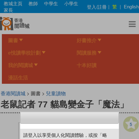
Skip
教城主頁
教師
中學生
小學生
繁
登入/註冊
|
|
English
to
家長
main
content
圖書
好書推介
e悅讀學校計劃
閱讀服務
我的閱讀城
十本好讀
漫話生活
香港閱讀城
> 圖書 >
兒童讀物
老鼠記者 77 貓島變金子「魔法」
5
請登入以享受個人化閱讀體驗，或按「略