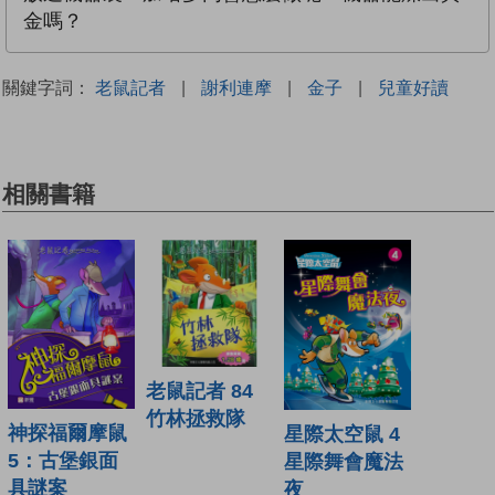
金嗎？
關鍵字詞：
老鼠記者
|
謝利連摩
|
金子
|
兒童好讀
相關書籍
老鼠記者 84
竹林拯救隊
神探福爾摩鼠
星際太空鼠 4
5：古堡銀面
星際舞會魔法
具謎案
夜