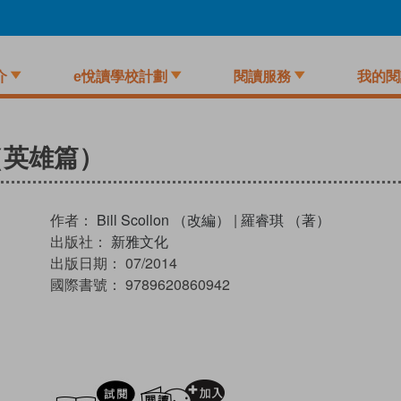
介
e悅讀學校計劃
閱讀服務
我的閱
（英雄篇）
作者：
Bill Scollon （改編）
|
羅睿琪 （著）
出版社：
新雅文化
出版日期：
07/2014
國際書號：
9789620860942
試閲
加入閱讀紀錄