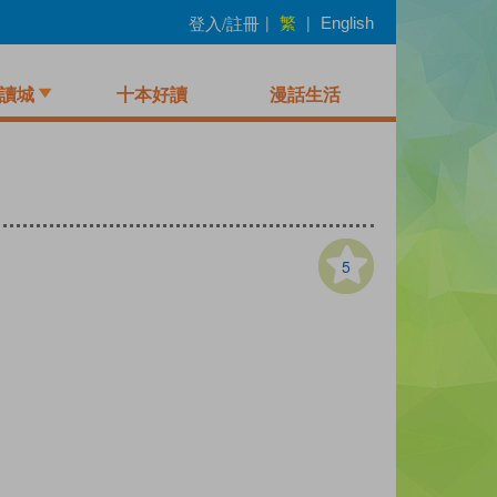
繁
登入/註冊
|
|
English
讀城
十本好讀
漫話生活
5