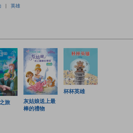
動
|
英雄
杯杯英雄
灰姑娘送上最
之旅
棒的禮物