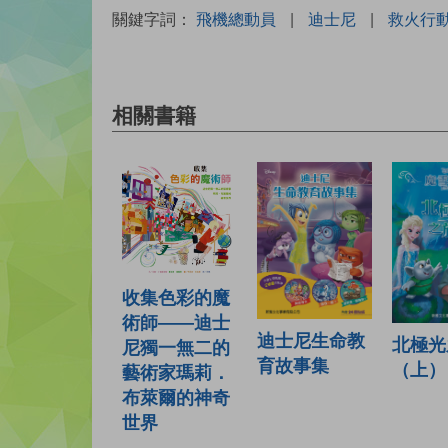
關鍵字詞：
飛機總動員
|
迪士尼
|
救火行
相關書籍
收集色彩的魔
術師——迪士
迪士尼生命教
北極光
尼獨一無二的
育故事集
（上）
藝術家瑪莉．
布萊爾的神奇
世界