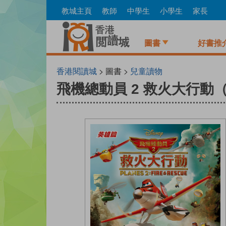
Skip
教城主頁
教師
中學生
小學生
家長
to
main
content
圖書
好書推
香港閱讀城
> 圖書 >
兒童讀物
飛機總動員 2 救火大行動