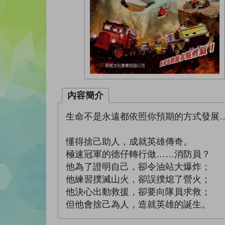
內容簡介
生命不是永遠都依照你預期的方式發展
懂得捨己助人，成就英雄傳奇。
極速冠軍的德仔轉行做……消防員？
他為了證明自己，卻令油站大爆炸；
他練習撲滅山火，卻誤撲熄了營火；
他決心出動救援，卻要向隊員求救；
但他會捨己為人，造就英雄的誕生。