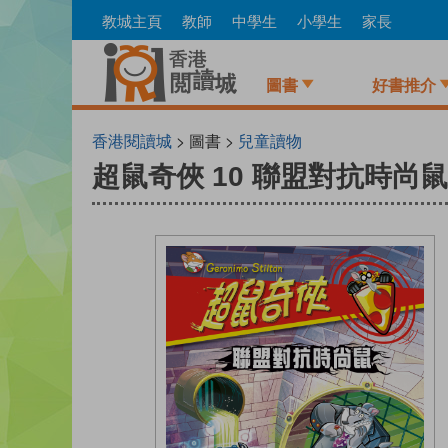
Skip
教城主頁
教師
中學生
小學生
家長
to
main
content
圖書
好書推介
香港閱讀城
> 圖書 >
兒童讀物
超鼠奇俠 10 聯盟對抗時尚鼠