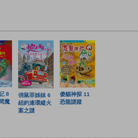
 8
傻貓神探 11
俏鼠菲姊妹 6
間魔
恐龍謎蹤
紐約連環縱火
案之謎