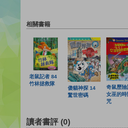
相關書籍
老鼠記者 84
竹林拯救隊
奇鼠歷險記
傻貓神探 14
女巫的時
驚世密碼
咒
讀者書評
(0)