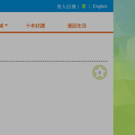
繁
登入/註冊
|
|
English
城
十本好讀
漫話生活
0