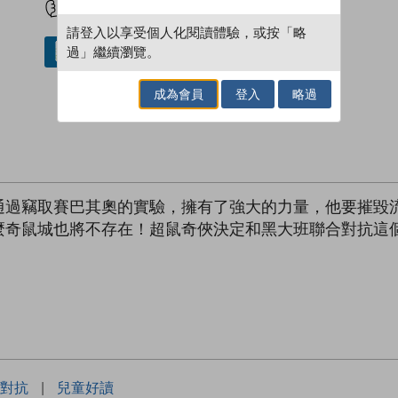
請登入以享受個人化閱讀體驗，或按「略
過」繼續瀏覽。
借閱實體書
成為會員
登入
略過
通過竊取賽巴其奧的實驗，擁有了強大的力量，他要摧毀
麼奇鼠城也將不存在！超鼠奇俠決定和黑大班聯合對抗這
對抗
|
兒童好讀