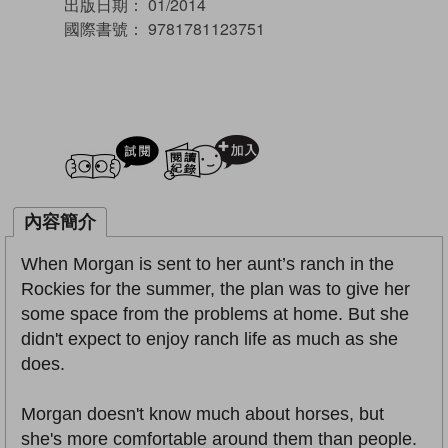
出版日期：
01/2014
國際書號：
9781781123751
試閲
加入閱讀紀錄
內容簡介
When Morgan is sent to her aunt’s ranch in the
Rockies for the summer, the plan was to give her
some space from the problems at home. But she
didn't expect to enjoy ranch life as much as she
does.
Morgan doesn't know much about horses, but
she's more comfortable around them than people.