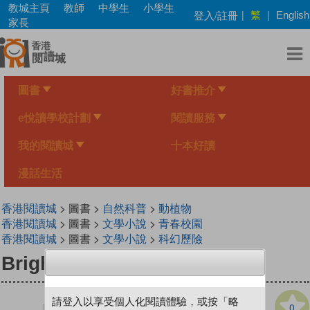
Skip
教城主頁
教師
中學生
小學生
繁
登入/註冊
|
|
English
to
家長
main
content
圖書
好書推介
e悅讀學校計劃
閱讀服務
我的閱讀城
十本好讀
漫話生活
香港閱讀城
> 圖書 >
自然科普
>
動植物
香港閱讀城
> 圖書 >
文學小說
>
青春校園
香港閱讀城
> 圖書 >
文學小說
>
科幻歷險
Bright Star
請登入以享受個人化閱讀體驗，或按「略
0