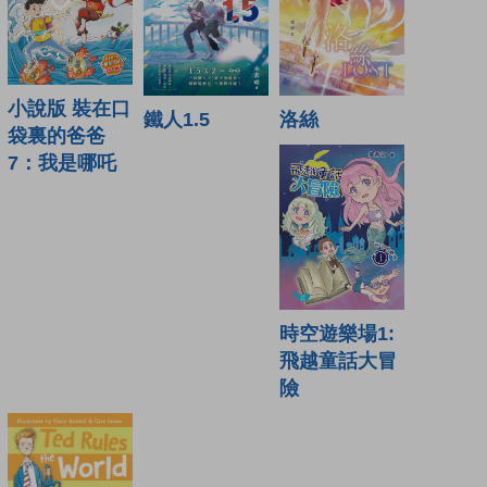
小說版 裝在口
洛絲
鐵人1.5
袋裏的爸爸
7：我是哪吒
時空遊樂場1:
飛越童話大冒
險