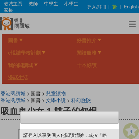
Skip
教城主頁
教師
中學生
小學生
繁
登入/註冊
|
|
English
to
家長
main
content
圖書
好書推介
e悅讀學校計劃
閱讀服務
我的閱讀城
十本好讀
漫話生活
香港閱讀城
> 圖書 >
兒童讀物
香港閱讀城
> 圖書 >
文學小說
>
科幻歷險
吸血鬼少女 1 雙子的怨恨
4
請登入以享受個人化閱讀體驗，或按「略