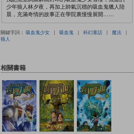
少年狼人林夕夜，再加上帥氣沉穩的吸血鬼獵人陸
晨，充滿奇情的故事正在學院裏慢慢展開……
關鍵字詞：
吸血鬼少女
|
吸血鬼
|
科幻童話
|
魔法
|
狼人
相關書籍