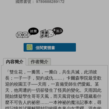
國際書號：
9789888289172
試閲
加入閱讀紀錄
借閱實體書
內容簡介
作者簡介
「雙生花，一瓣黑，一瓣白，共生共滅，此消彼
長；一子一子，契約成仇……」卡爾森學院最受歡
迎的校園王子──天雨，一直備受師生們愛戴。某
天，他周遭的一切卻發生了怪異的變化。天雨因此
開始懷疑孿生哥哥天風，而天風背後似乎隱藏着什
麼不可告人的祕密……一本神祕的魔法記事本，尋
找記憶並試圖解開封印的吸血鬼少女雪櫻，混血的