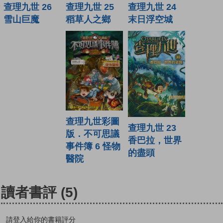
查理九世 25
查理九世 24
查理九世 26
稻草人之鄉
末日浮空城
雪山巨魔
查理九世彩圖
查理九世 23
版．不可思議
香巴拉，世界
事件簿 6 怪物
的盡頭
醫院
讀者書評
(5)
請登入給你的書籍評分