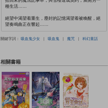
拾回來的魔法記事本，與雪櫻達成契約，展開另一
種生活……
絕望中渴望着重生，塵封的記憶渴望着被喚醒，絕
望奏鳴曲正在響起……
關鍵字詞：
吸血鬼少女
|
吸血鬼
|
魔咒
|
科幻童話
相關書籍