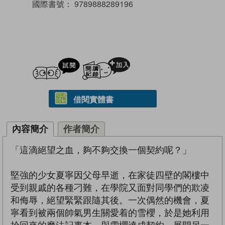
國際書號：
9789888289196
試閲
加入閱讀紀錄
借閱實體書
內容簡介
作者簡介
「這滴絕望之血，夠不夠交換一個契約呢？」
堅強的少女夏寧因父母早逝，在家徒四壁的閣樓中
受到親戚的各種刁難，在學院又面對同學們的欺凌
和侮辱，絕望緊緊跟隨其後。一次偶然的機會，夏
寧看到被兩個帥氣男生關愛着的雪櫻，於是她利用