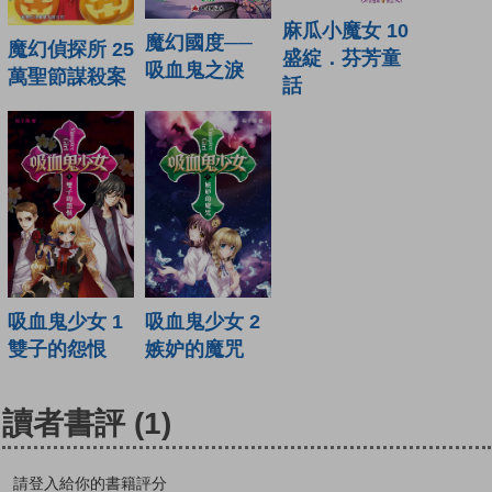
麻瓜小魔女 10
魔幻國度──
魔幻偵探所 25
盛綻．芬芳童
吸血鬼之淚
萬聖節謀殺案
話
吸血鬼少女 1
吸血鬼少女 2
雙子的怨恨
嫉妒的魔咒
讀者書評
(1)
請登入給你的書籍評分