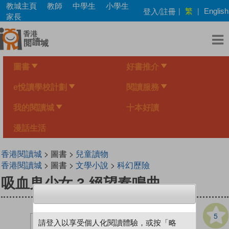
Skip
教城主頁
教師
中學生
小學生
繁
登入/註冊
|
|
English
to
家長
main
content
圖書
好書推介
e悅讀學校計劃
閱讀服務
我的閱讀城
十本好讀
漫話生活
香港閱讀城
> 圖書 >
兒童讀物
香港閱讀城
> 圖書 >
文學小說
>
科幻歷險
吸血鬼少女 3 絕望奏鳴曲
5
請登入以享受個人化閱讀體驗，或按「略