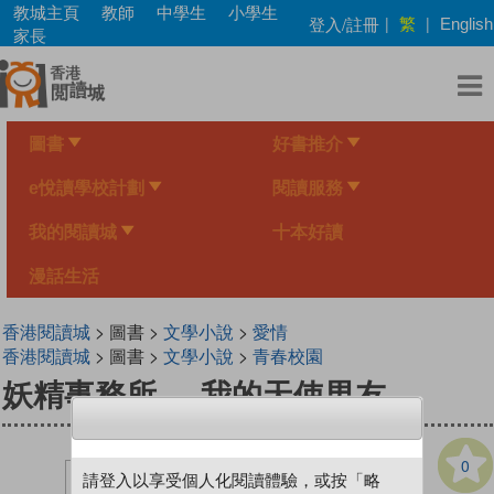
Skip
教城主頁
教師
中學生
小學生
繁
登入/註冊
|
|
English
to
家長
main
content
圖書
好書推介
e悅讀學校計劃
閱讀服務
我的閱讀城
十本好讀
漫話生活
香港閱讀城
> 圖書 >
文學小說
>
愛情
香港閱讀城
> 圖書 >
文學小說
>
青春校園
妖精事務所──我的天使男友
0
請登入以享受個人化閱讀體驗，或按「略