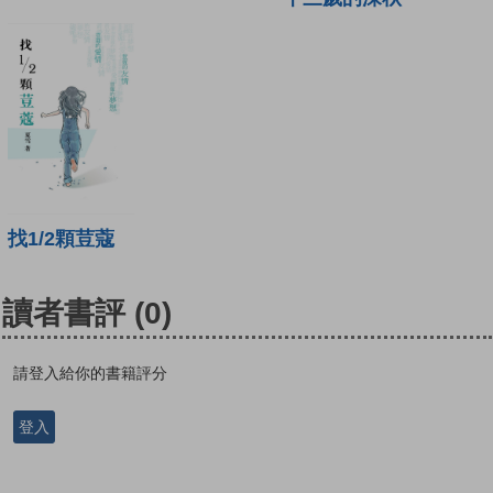
找1/2顆荳蔻
讀者書評
(0)
請登入給你的書籍評分
登入