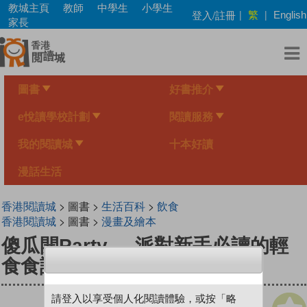
Skip
教城主頁
教師
中學生
小學生
繁
登入/註冊
|
|
English
to
家長
main
content
圖書
好書推介
e悅讀學校計劃
閱讀服務
我的閱讀城
十本好讀
漫話生活
香港閱讀城
> 圖書 >
生活百科
>
飲食
香港閱讀城
> 圖書 >
漫畫及繪本
傻瓜開Party──派對新手必讀的輕
食食譜
請登入以享受個人化閱讀體驗，或按「略