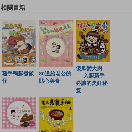
相關書籍
傻瓜變大廚
雞手鴨腳煮飯
80道給老公的
──入廚新手
仔
貼心美食
必讀的烹飪秘
笈