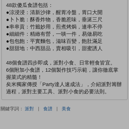
48款傻瓜食譜包括：
●涼浸浸：清新沙律，醒胃冷盤，胃口大開
●卜卜脆：酥香炸物，香脆惹味，垂涎三尺
●串串貢：竹籤妙用，煎煮烤焗，連串不停
●細細件：精緻有營，一啖一件，易做易吃
●包包飽：平實麵包，滋味百變，飽肚滿足
●甜甜地：中西甜品，賣相吸引，甜蜜誘人
48個食譜四步即成，派對小食、日常輕食皆宜。
6個附加小食譜，12個製作技巧示範，讓你徹底掌
握菜式的精髓！
矣米獨家傳授「Party達人速成法」，介紹派對籌辦
過程，派對主要工具、派對小食的必要法則。
關鍵字詞：
派對
|
食譜
|
美食