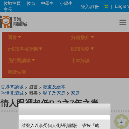
Skip
教城主頁
教師
中學生
小學生
繁
登入/註冊
|
|
English
to
家長
main
content
圖書
好書推介
e悅讀學校計劃
閱讀服務
我的閱讀城
十本好讀
漫話生活
香港閱讀城
> 圖書 >
漫畫及繪本
香港閱讀城
> 圖書 >
親子及家庭
>
家庭
情人眼裡超低B 2之7年之癢
4
請登入以享受個人化閱讀體驗，或按「略