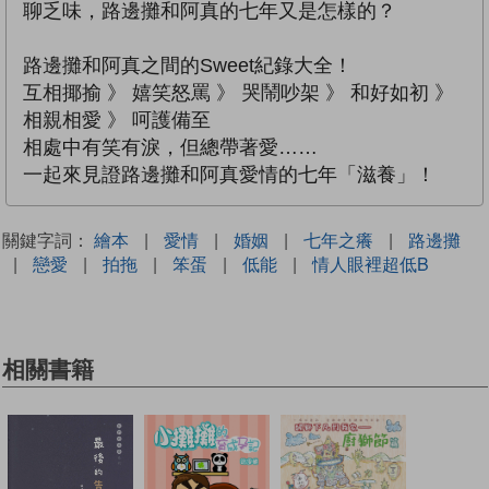
聊乏味，路邊攤和阿真的七年又是怎樣的？
路邊攤和阿真之間的Sweet紀錄大全！
互相揶揄 》 嬉笑怒罵 》 哭鬧吵架 》 和好如初 》
相親相愛 》 呵護備至
相處中有笑有淚，但總帶著愛……
一起來見證路邊攤和阿真愛情的七年「滋養」！
關鍵字詞：
繪本
|
愛情
|
婚姻
|
七年之癢
|
路邊攤
|
戀愛
|
拍拖
|
笨蛋
|
低能
|
情人眼裡超低B
相關書籍