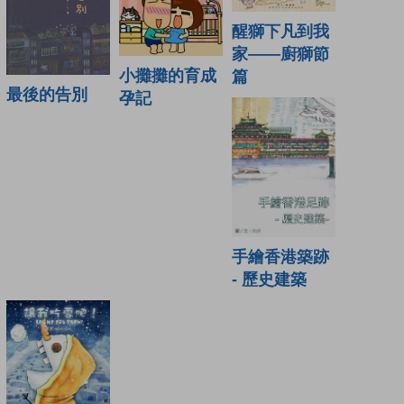
醒獅下凡到我
家——廚獅節
小攤攤的育成
篇
最後的告別
孕記
手繪香港築跡
- 歷史建築