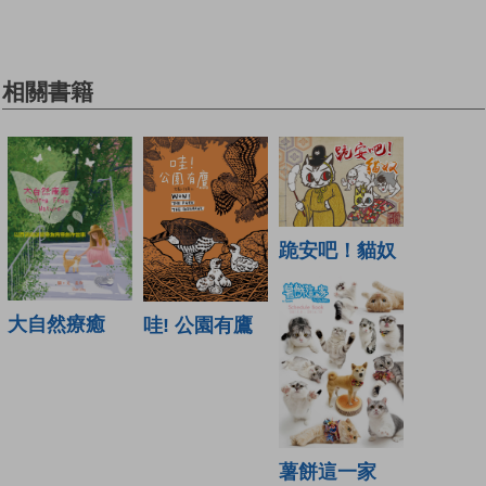
相關書籍
跪安吧！貓奴
大自然療癒
哇! 公園有鷹
薯餅這一家