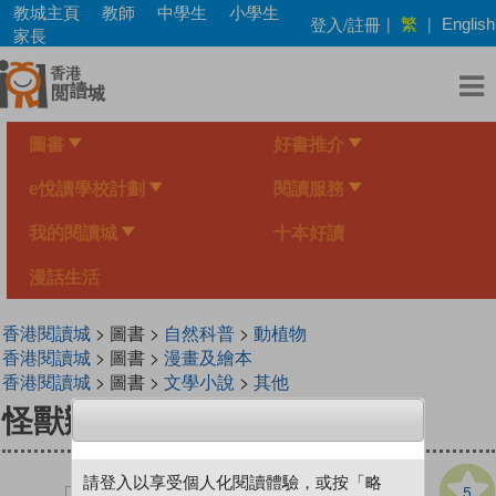
Skip
教城主頁
教師
中學生
小學生
繁
登入/註冊
|
|
English
to
家長
main
content
圖書
好書推介
e悅讀學校計劃
閱讀服務
我的閱讀城
十本好讀
漫話生活
香港閱讀城
> 圖書 >
自然科普
>
動植物
香港閱讀城
> 圖書 >
漫畫及繪本
香港閱讀城
> 圖書 >
文學小說
>
其他
怪獸辦公室
請登入以享受個人化閱讀體驗，或按「略
5