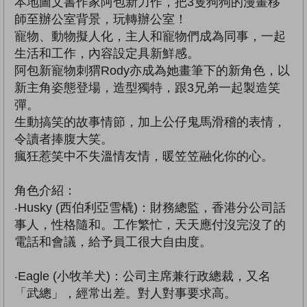
本地圖文書作家阿包新力作，把3隻狗狗的漫畫移
師至辦公室背景，玩轉辦公室！
寵物、動物擬人化，主人和寵物們成為同事，一起
生活和工作，內容設定具新鮮感。
阿包新寵物刺猬Rody亦成為她畫筆下的新角色，以
新主角姿態登場，造型獨特，跟3兄弟一起製造笑
彈。
生動搞笑的故事情節，加上公仔鬼馬滑稽的表情，
令讀者捧腹大笑。
瘋狂惹笑中不失溫情友情，暖笠笠融化你的心。
角色介紹：
‧Husky (西伯利亞雪橇)：財務總監，香港分公司話
事人，性格隨和。工作繁忙，天天應付沒完沒了的
電話和會議，給予員工很大自由度。
‧Eagle (小牧羊犬)：公司主席兼行政總裁，又名
「武總」，經常出差。對人對事要求高。