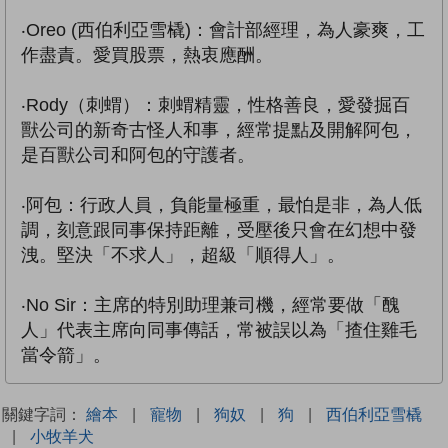
‧Oreo (西伯利亞雪橇)：會計部經理，為人豪爽，工
作盡責。愛買股票，熱衷應酬。
‧Rody（刺蝟）：刺蝟精靈，性格善良，愛發掘百
獸公司的新奇古怪人和事，經常提點及開解阿包，
是百獸公司和阿包的守護者。
‧阿包：行政人員，負能量極重，最怕是非，為人低
調，刻意跟同事保持距離，受壓後只會在幻想中發
洩。堅決「不求人」，超級「順得人」。
‧No Sir：主席的特別助理兼司機，經常要做「醜
人」代表主席向同事傳話，常被誤以為「揸住雞毛
當令箭」。
關鍵字詞：
繪本
|
寵物
|
狗奴
|
狗
|
西伯利亞雪橇
|
小牧羊犬