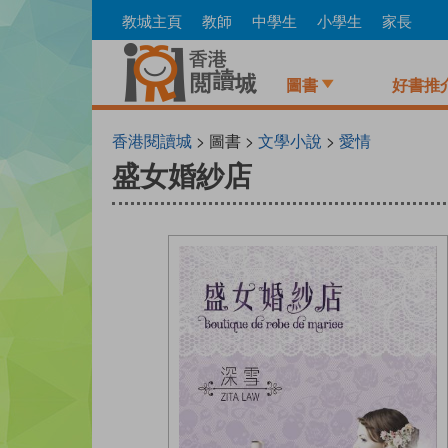
Skip
教城主頁
教師
中學生
小學生
家長
to
main
content
圖書
好書推
香港閱讀城
> 圖書 >
文學小說
>
愛情
盛女婚紗店