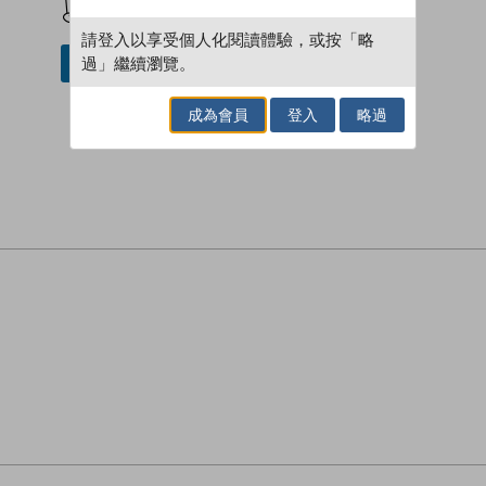
請登入以享受個人化閱讀體驗，或按「略
過」繼續瀏覽。
借閱實體書
成為會員
登入
略過