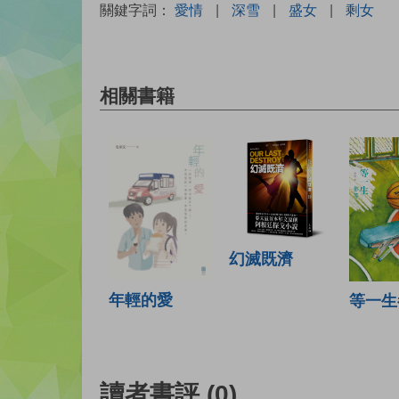
關鍵字詞：
愛情
|
深雪
|
盛女
|
剩女
相關書籍
幻滅既濟
年輕的愛
等一生
讀者書評
(0)