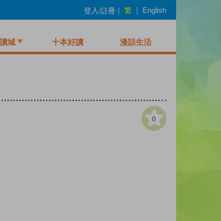
繁
登入/註冊
|
|
English
讀城
十本好讀
漫話生活
0