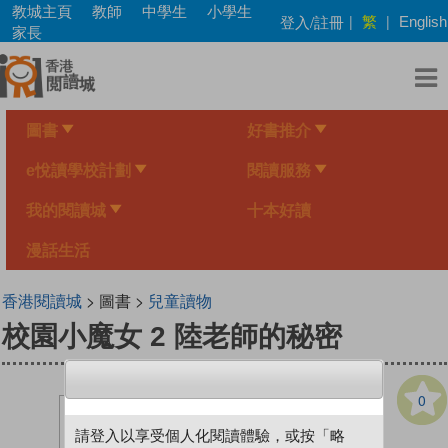
Skip
教城主頁
教師
中學生
小學生
繁
登入/註冊
|
|
English
to
家長
main
content
圖書
好書推介
e悅讀學校計劃
閱讀服務
我的閱讀城
十本好讀
漫話生活
香港閱讀城
> 圖書 >
兒童讀物
校園小魔女 2 陸老師的秘密
0
請登入以享受個人化閱讀體驗，或按「略