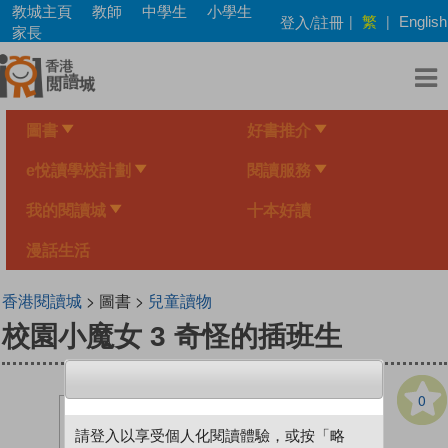
Skip
教城主頁
教師
中學生
小學生
繁
登入/註冊
|
|
English
to
家長
main
content
圖書
好書推介
e悅讀學校計劃
閱讀服務
我的閱讀城
十本好讀
漫話生活
香港閱讀城
> 圖書 >
兒童讀物
校園小魔女 3 奇怪的插班生
0
請登入以享受個人化閱讀體驗，或按「略