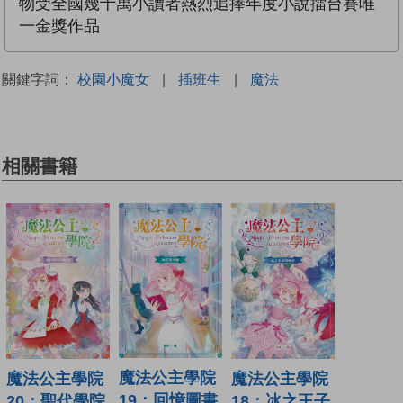
物受全國幾十萬小讀者熱烈追捧年度小說擂台賽唯
一金獎作品
關鍵字詞：
校園小魔女
|
插班生
|
魔法
相關書籍
魔法公主學院
魔法公主學院
魔法公主學院
19：回憶圖書
18：冰之王子
20：聖代學院