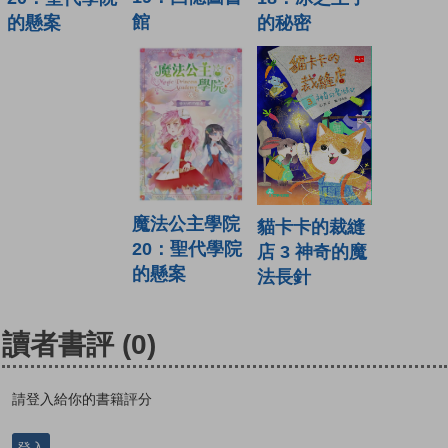
館
的秘密
的懸案
魔法公主學院
貓卡卡的裁縫
20：聖代學院
店 3 神奇的魔
的懸案
法長針
讀者書評
(0)
請登入給你的書籍評分
登入