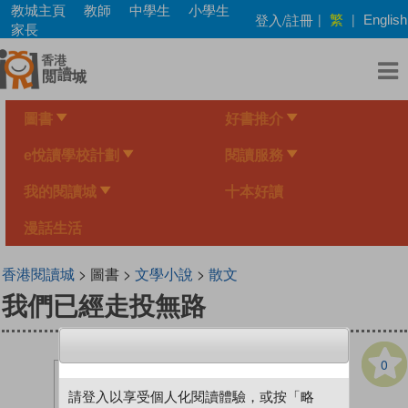
Skip
教城主頁
教師
中學生
小學生
繁
登入/註冊
|
|
English
to
家長
main
content
圖書
好書推介
e悅讀學校計劃
閱讀服務
我的閱讀城
十本好讀
漫話生活
香港閱讀城
> 圖書 >
文學小說
>
散文
我們已經走投無路
0
請登入以享受個人化閱讀體驗，或按「略