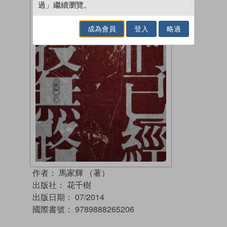
過」繼續瀏覽。
成為會員
登入
略過
作者：
馬家輝 （著）
出版社：
花千樹
出版日期：
07/2014
國際書號：
9789888265206