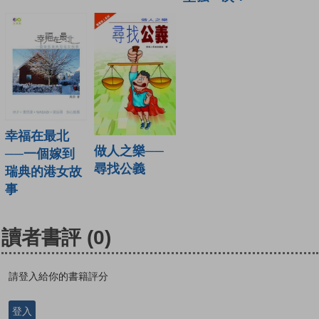
幸福在最北
做人之樂──
──一個嫁到
尋找公義
瑞典的港女故
事
讀者書評
(0)
請登入給你的書籍評分
登入