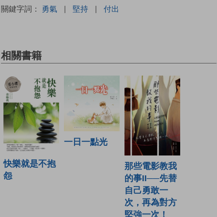
關鍵字詞：
勇氣
|
堅持
|
付出
相關書籍
一日一點光
快樂就是不抱
那些電影教我
怨
的事II──先替
自己勇敢一
次，再為對方
堅強一次！