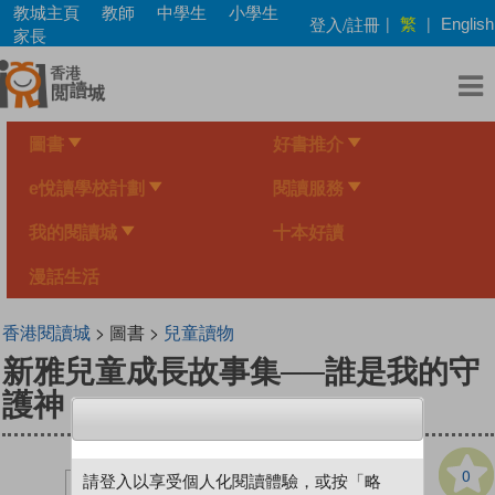
Skip
教城主頁
教師
中學生
小學生
繁
登入/註冊
|
|
English
to
家長
main
content
圖書
好書推介
e悅讀學校計劃
閱讀服務
我的閱讀城
十本好讀
漫話生活
香港閱讀城
> 圖書 >
兒童讀物
新雅兒童成長故事集──誰是我的守
護神
0
請登入以享受個人化閱讀體驗，或按「略