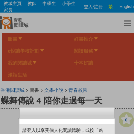
Skip
教城主頁
教師
中學生
小學生
繁
登入/註冊
|
|
English
to
家長
main
content
圖書
好書推介
e悅讀學校計劃
閱讀服務
我的閱讀城
十本好讀
漫話生活
香港閱讀城
> 圖書 >
文學小說
>
青春校園
蝶舞傳說 4 陪你走過每一天
0
請登入以享受個人化閱讀體驗，或按「略