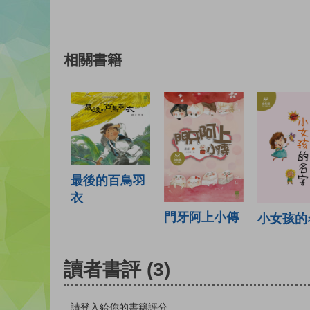
相關書籍
最後的百鳥羽
衣
門牙阿上小傳
小女孩的
讀者書評
(3)
請登入給你的書籍評分