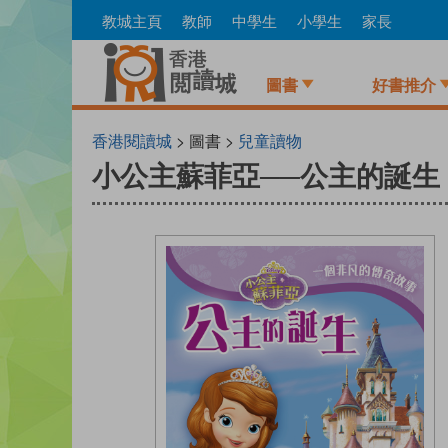
Skip
教城主頁
教師
中學生
小學生
家長
to
main
content
圖書
好書推介
香港閱讀城
> 圖書 >
兒童讀物
小公主蘇菲亞──公主的誕生