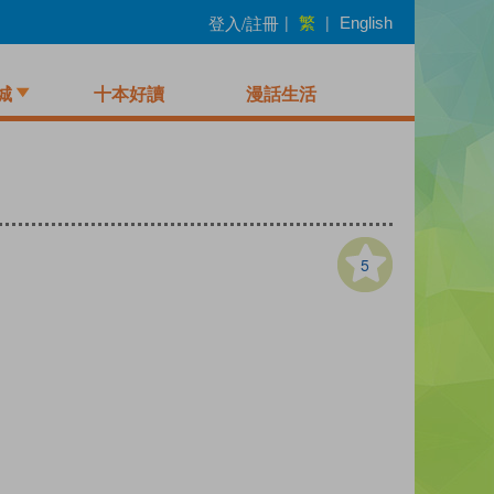
繁
登入/註冊
|
|
English
城
十本好讀
漫話生活
5