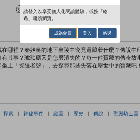
試閲
加入閱讀紀錄
請登入以享受個人化閱讀體驗，或按「略
過」繼續瀏覽。
成為會員
登入
略過
藏在哪裡？秦始皇的地下皇陵中究竟還藏着什麼？傳說中
真有其事？琥珀廳又是怎麼消失的？每一件寶藏的傳奇故
起坐上「探險者號」，去探尋那些失落在塵世中的寶藏吧
探索
|
神秘事件
|
謎團
|
歷史
|
傳說
|
聖殿騎士團