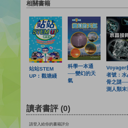
相關書籍
科學一本通
Voyage
站站STEM
──變幻的天
者號：水
UP︰觀塘綫
氣
骨之謎─
測人類末
讀者書評
(0)
請登入給你的書籍評分