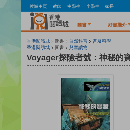
Skip
教城主頁
教師
中學生
小學生
家長
to
main
content
圖書
好書推介
香港閱讀城
> 圖書 >
自然科普
>
普及科學
香港閱讀城
> 圖書 >
兒童讀物
Voyager探險者號：神秘