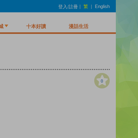
繁
登入/註冊
|
|
English
城
十本好讀
漫話生活
0