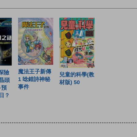
魔法王子新傳
r探險
兒童的科學(教
1 唸錯詩神秘
晶頭
材版) 50
事件
─預
日？