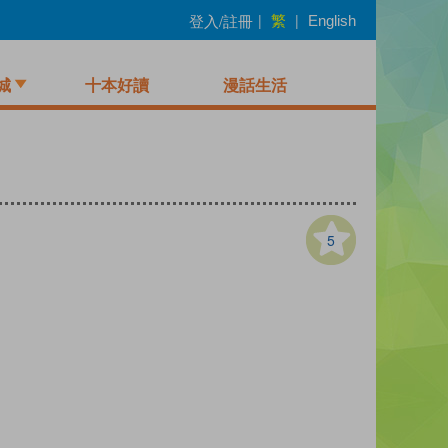
繁
登入/註冊
|
|
English
城
十本好讀
漫話生活
5