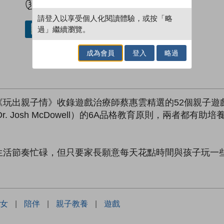
請登入以享受個人化閱讀體驗，或按「略
過」繼續瀏覽。
借閱實體書
成為會員
登入
略過
玩出親子情》收錄遊戲治療師蔡惠雲精選的52個親子遊戲，
r. Josh McDowell）的6A品格教育原則，兩者都
生活節奏忙碌，但只要家長願意每天花點時間與孩子玩一
女
|
陪伴
|
親子教養
|
遊戲