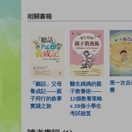
相關書籍
第一次自
「聽話」父母
醫生媽媽的親
覺
養成記——親
子教養術——
子同行的敘事
12個教養策略
實踐之旅
x 28個小學生
考試秘笈