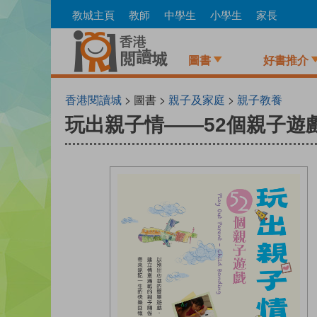
Skip
教城主頁
教師
中學生
小學生
家長
to
main
content
圖書
好書推介
香港閱讀城
> 圖書 >
親子及家庭
>
親子教養
玩出親子情——52個親子遊