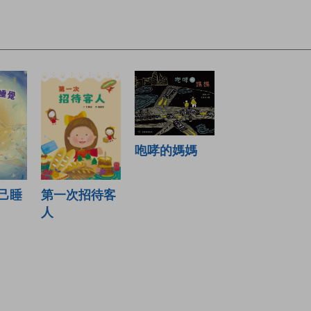
咆哮的媽媽
己睡
第一次招待客
人