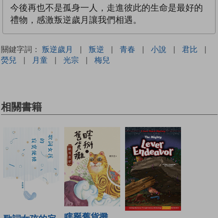
今後再也不是孤身一人，走進彼此的生命是最好的
禮物，感激叛逆歲月讓我們相遇。
關鍵字詞：
叛逆歲月
|
叛逆
|
青春
|
小說
|
君比
|
熒兒
|
月童
|
光宗
|
梅兒
相關書籍
瞎掰舊貨攤