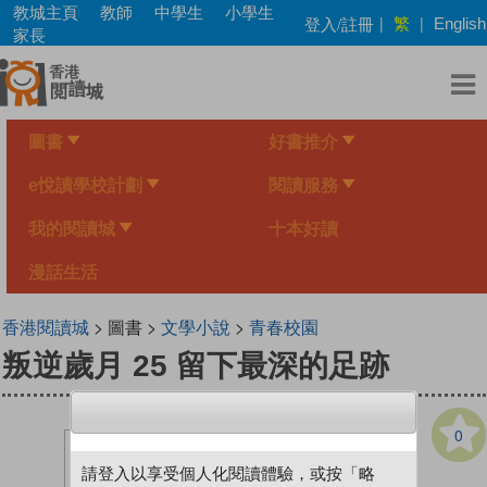
Skip
教城主頁
教師
中學生
小學生
繁
登入/註冊
|
|
English
to
家長
main
content
圖書
好書推介
e悅讀學校計劃
閱讀服務
我的閱讀城
十本好讀
漫話生活
香港閱讀城
> 圖書 >
文學小說
>
青春校園
叛逆歲月 25 留下最深的足跡
0
請登入以享受個人化閱讀體驗，或按「略