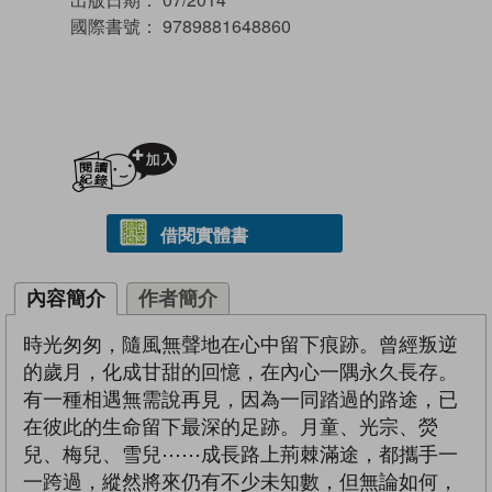
國際書號：
9789881648860
加入閱讀紀錄
借閱實體書
內容簡介
作者簡介
時光匆匆，隨風無聲地在心中留下痕跡。曾經叛逆
的歲月，化成甘甜的回憶，在內心一隅永久長存。
有一種相遇無需說再見，因為一同踏過的路途，已
在彼此的生命留下最深的足跡。月童、光宗、熒
兒、梅兒、雪兒⋯⋯成長路上荊棘滿途，都攜手一
一跨過，縱然將來仍有不少未知數，但無論如何，