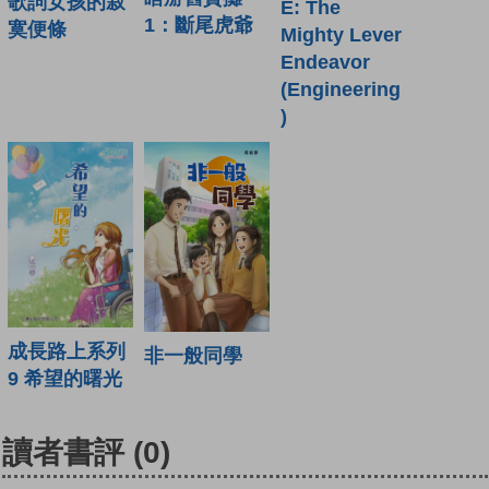
歌詞女孩的寂
E: The
1：斷尾虎爺
寞便條
Mighty Lever
Endeavor
(Engineering
)
成長路上系列
非一般同學
9 希望的曙光
讀者書評
(0)