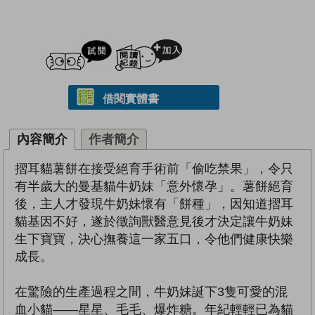
試閲
加入閱讀紀錄
借閱實體書
內容簡介
作者簡介
摺耳貓薯餅在接受絕育手術前「偷吃禁果」，令只
有半歲大的曼基貓牛奶妹「意外懷孕」。薯餅絕育
後，主人才發現牛奶妹懷有「餅種」，因知道摺耳
貓基因不好，遂於徵詢獸醫意見後才決定讓牛奶妹
生下寶寶，決心撫養這一家五口，令他們健康快樂
成長。
在驚險的生產過程之間，牛奶妹誕下3隻可愛的混
血小貓——星星、毛毛、爆炸糖。年紀輕輕已為貓