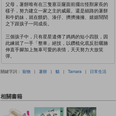
父母，薯餅唯有在三隻塞豆窿面前擺出怪獸家長的
樣子，努力建立一家之主的威嚴。還是細路的薯餅
和牛奶妹，就在餵奶、湊仔、擠擠擁擁、嬉嬉鬧鬧
之下跟孩子一同成長。
三個孩子中，只有星星遺傳了媽媽的短小四肢，因
此練就了一手「整車」絕技，以鑽梳化底反肚曬腩
伸直手腳加上無辜可愛的表情，天天努力大放笑
彈。
關鍵字詞：
寵物
|
薯餅
|
貓
|
Tamara
|
日常生活
相關書籍