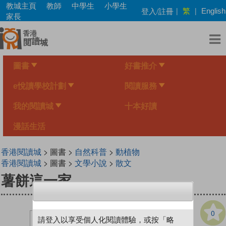
Skip
教城主頁
教師
中學生
小學生
繁
登入/註冊
|
|
English
to
家長
main
content
圖書
好書推介
e悅讀學校計劃
閱讀服務
我的閱讀城
十本好讀
漫話生活
香港閱讀城
> 圖書 >
自然科普
>
動植物
香港閱讀城
> 圖書 >
文學小說
>
散文
薯餅這一家
0
請登入以享受個人化閱讀體驗，或按「略