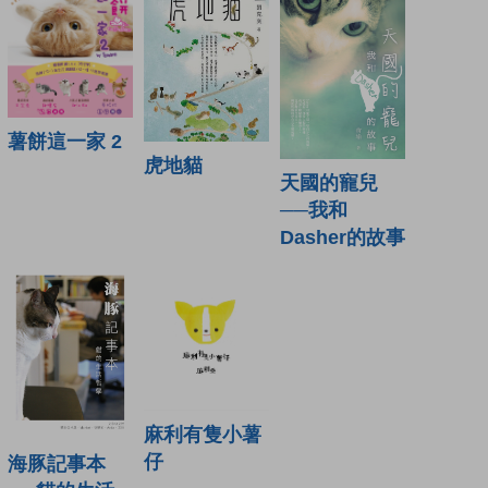
薯餅這一家 2
虎地貓
天國的寵兒
──我和
Dasher的故事
麻利有隻小薯
仔
海豚記事本