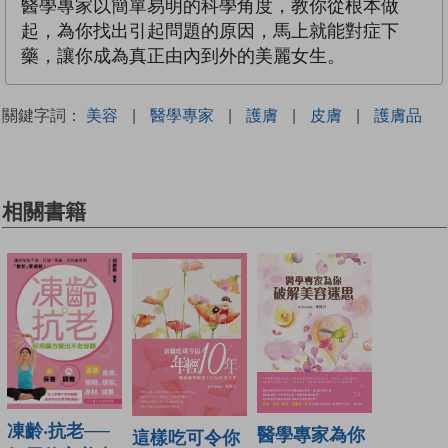
醫學專家以簡單易明的科學角度，教你從根本做
起，為你找出引起問題的原因，馬上就能對症下
藥，讓你成為真正由內到外的美麗女生。
關鍵字詞：
美容
|
醫學專家
|
護膚
|
皮膚
|
護膚品
相關書籍
凍齡‧抗老──
醫學專家為你
這樣吃可令你