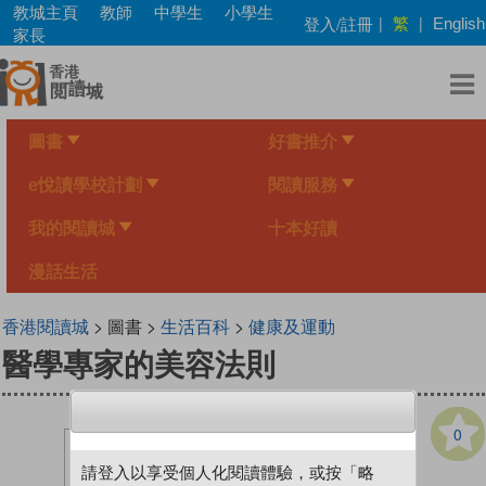
Skip
教城主頁
教師
中學生
小學生
繁
登入/註冊
|
|
English
to
家長
main
content
圖書
好書推介
e悅讀學校計劃
閱讀服務
我的閱讀城
十本好讀
漫話生活
香港閱讀城
> 圖書 >
生活百科
>
健康及運動
醫學專家的美容法則
0
請登入以享受個人化閱讀體驗，或按「略