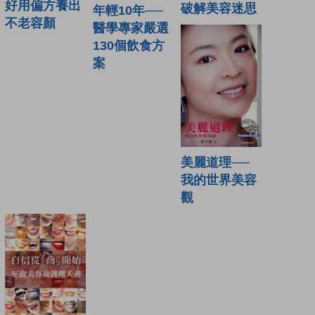
好用偏方養出
破解美容迷思
年輕10年──
不老容顏
醫學專家嚴選
130個飲食方
案
美麗道理──
我的世界美容
觀