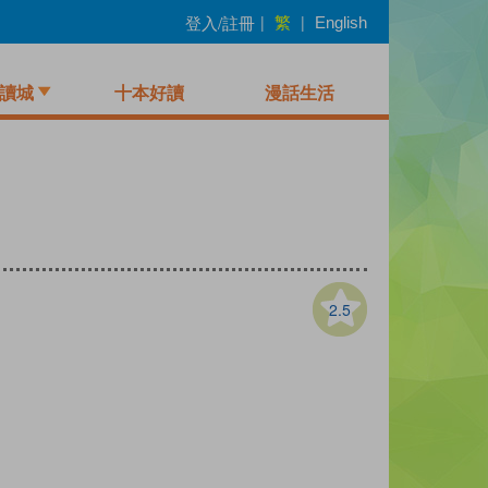
繁
登入/註冊
|
|
English
讀城
十本好讀
漫話生活
2.5