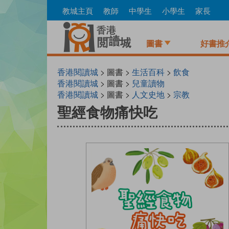
Skip
教城主頁
教師
中學生
小學生
家長
to
main
content
圖書
好書推
香港閱讀城
> 圖書 >
生活百科
>
飲食
香港閱讀城
> 圖書 >
兒童讀物
香港閱讀城
> 圖書 >
人文史地
>
宗教
聖經食物痛快吃