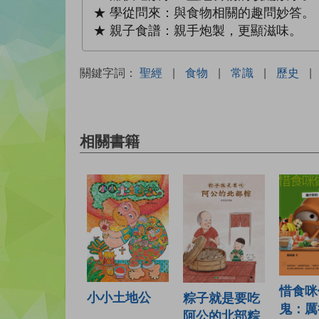
★ 學從問來：與食物相關的趣問妙答。
★ 親子食譜：親手炮製，更顯滋味。
關鍵字詞：
聖經
|
食物
|
常識
|
歷史
|
相關書籍
惜食咪
小小土地公
粽子就是要吃
鬼：厲
阿公的北部粽