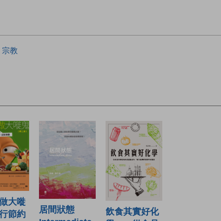
宗教
做大嘥
居間狀態
飲食其實好化
行節約