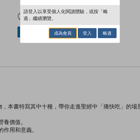
試閲
加入閱讀紀錄
請登入以享受個人化閱讀體驗，或按「略
過」繼續瀏覽。
借閱實體書
成為會員
登入
略過
物，本書特寫其中十種，帶你走進聖經中「痛快吃」的場
營養價值。
的作用和意義。