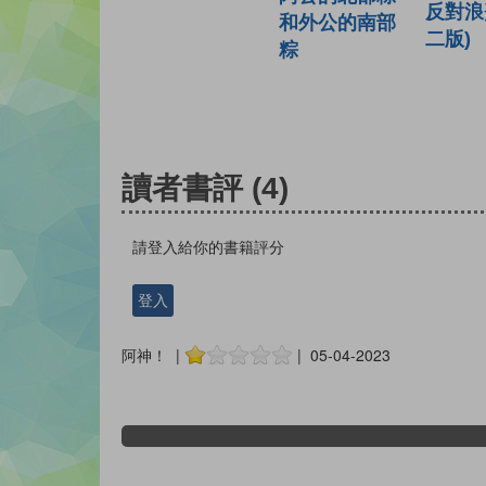
反對浪
和外公的南部
二版)
粽
讀者書評
(4)
請登入給你的書籍評分
登入
阿神！ |
| 05-04-2023