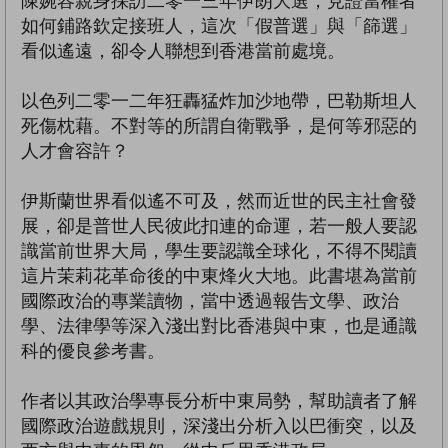
陳婉容親身採訪二零一三年伊朗大選，見證當權者
如何鋪路欽定接班人，這次「假普選」與「篩選」
看似遙遠，卻令人聯想到香港當前處境。
以色列二零一二年狂轟猛炸加沙地帶，巴勒斯坦人
死傷枕藉。不對等的所謂自衛戰爭，是何等邪惡的
人才會容許？
伊斯蘭世界看似遙不可及，然而近世的民主社會發
展，卻是普世人民彼此扣連的命運，若一般人要認
識當前世界大局，學生要認識全球化，不得不閱讀
這片茉莉花革命後的中東烽火大地。此書堪為當前
國際政治的專業讀物，當中透過報告文學、政治
學、法律學等深入淺出對比香港與中東，也是通識
科的優良參考書。
作者以其政治學專長分析中東局勢，幫助讀者了解
國際政治遊戲規則，深淺出分析入以巴衝突，以及