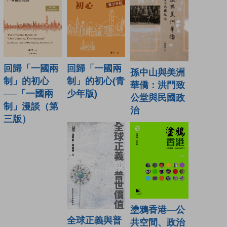
回歸「一國兩
回歸「一國兩
孫中山與美洲
制」的初心
制」的初心(青
華僑：洪門致
──「一國兩
少年版)
公堂與民國政
制」漫談（第
治
三版）
塗鴉香港—公
全球正義與普
共空間、政治