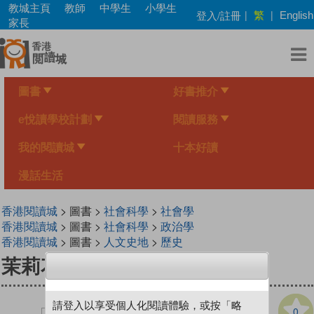
Skip
教城主頁
教師
中學生
小學生
繁
登入/註冊
|
|
English
to
家長
main
content
圖書
好書推介
e悅讀學校計劃
閱讀服務
我的閱讀城
十本好讀
漫話生活
香港閱讀城
> 圖書 >
社會科學
>
社會學
香港閱讀城
> 圖書 >
社會科學
>
政治學
香港閱讀城
> 圖書 >
人文史地
>
歷史
茉莉花開──中東革命與民主路
請登入以享受個人化閱讀體驗，或按「略
0