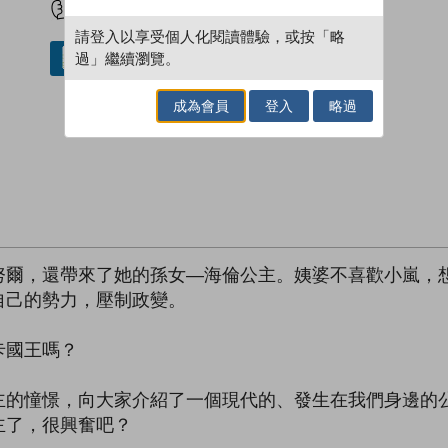
請登入以享受個人化閱讀體驗，或按「略
過」繼續瀏覽。
借閱實體書
成為會員
登入
略過
努爾，還帶來了她的孫女—海倫公主。姨婆不喜歡小嵐，
自己的勢力，壓制政變。
卡國王嗎？
主的憧憬，向大家介紹了一個現代的、發生在我們身邊的
主了，很興奮吧？