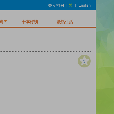
繁
登入/註冊
|
|
English
城
十本好讀
漫話生活
5