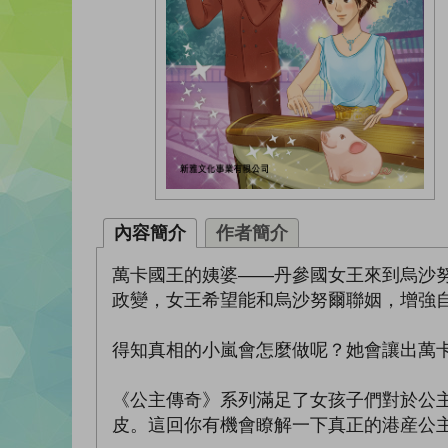
內容簡介
作者簡介
萬卡國王的姨婆——丹參國女王來到烏沙
政變，女王希望能和烏沙努爾聯姻，增強
得知真相的小嵐會怎麼做呢？她會讓出萬
《公主傳奇》系列滿足了女孩子們對於公
皮。這回你有機會瞭解一下真正的港産公