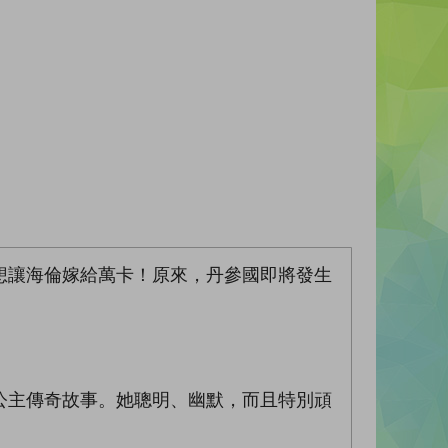
想讓海倫嫁給萬卡！原來，丹參國即將發生
公主傳奇故事。她聰明、幽默，而且特別頑