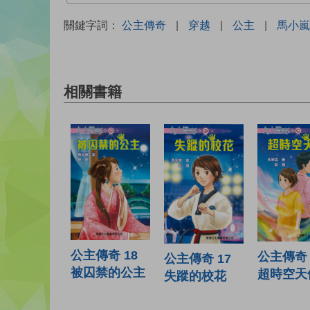
關鍵字詞：
公主傳奇
|
穿越
|
公主
|
馬小嵐
相關書籍
公主傳奇 18
公主傳奇 
公主傳奇 17
被囚禁的公主
超時空天
失蹤的校花