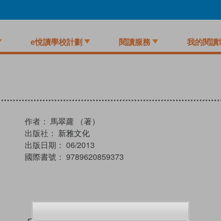
e悅讀學校計劃
閱讀服務
我的閱讀
作者：
馬翠蘿 （著）
出版社：
新雅文化
出版日期：
06/2013
國際書號：
9789620859373
試閲
加入閱讀紀錄