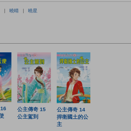
|
曉晴
|
曉星
16
公主傳奇 15
公主傳奇 14
使
公主駕到
捍衛國土的公
主