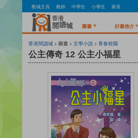
Skip
教城主頁
教師
中學生
小學生
家長
to
main
content
圖書
好書推介
香港閱讀城
> 圖書 >
文學小說
>
青春校園
公主傳奇 12 公主小福星