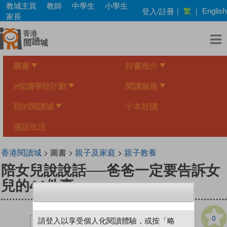
Skip
教城主頁
教師
中學生
小學生
繁
登入/註冊
|
|
English
to
家長
main
content
圖書
好書推介
e悅讀學校計劃
閱讀服務
我的閱讀城
十本好讀
漫話生活
香港閱讀城
> 圖書 >
親子及家庭
>
親子教養
陪女兒說說話──爸爸一定要告訴女
兒的44件事
0
請登入以享受個人化閱讀體驗，或按「略