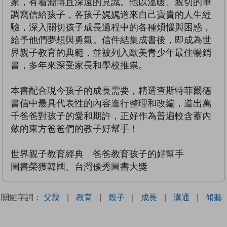
家，有着淵博且深遠的見識。他以溫暖、親切的筆
調寫信給孩子，各孩子娓娓道來自己寶貴的人生經
驗，深入關切孩子成長過程中的各種煩惱與困惑，
給予他們夢想與勇氣。信件結集成書後，即成為世
界親子教育的典範，並被列入歐美青少年最佳暢銷
書，多年來深受家長和學校推祟。
本書配合現今孩子的成長需要，精選查斯特菲爾德
書信中最具代表性的內容進行整理和改編，道出萬
千爸爸對孩子的愛和期許，正好作為普遍較含蓄內
斂的東方爸爸們的教子好幫手！
世界親子教育經典 爸爸教育孩子的好幫手
圖書榮獲韓國、台灣優秀圖書大獎
關鍵字詞：
父親
|
教育
|
親子
|
成長
|
溝通
|
傾聽