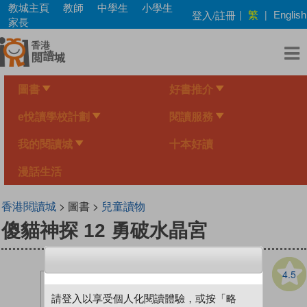
Skip
教城主頁
教師
中學生
小學生
繁
登入/註冊
|
|
English
to
家長
main
content
圖書
好書推介
e悅讀學校計劃
閱讀服務
我的閱讀城
十本好讀
漫話生活
香港閱讀城
> 圖書 >
兒童讀物
傻貓神探 12 勇破水晶宮
4.5
請登入以享受個人化閱讀體驗，或按「略