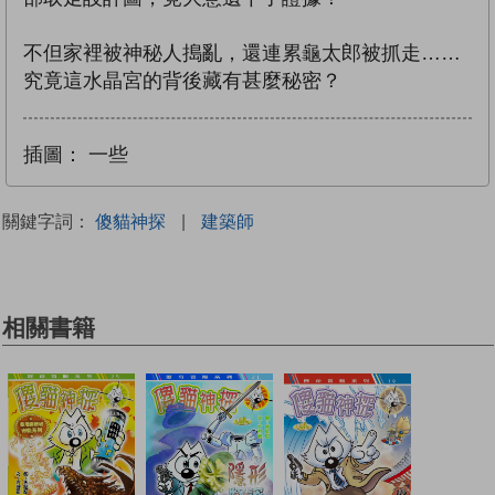
不但家裡被神秘人搗亂，還連累龜太郎被抓走……
究竟這水晶宮的背後藏有甚麼秘密？
插圖：
一些
關鍵字詞：
傻貓神探
|
建築師
相關書籍