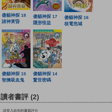
傻貓神探 18
傻貓神探 17
傻貓神探 16
諸神黃昏
隱形怪盜
核電危城
傻貓神探 15
傻貓神探 14
智擒吸血鬼
驚世密碼
讀者書評
(2)
請登入給你的書籍評分