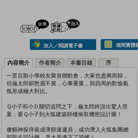
試閲
加入閱讀紀錄
借閱實體
加入／閱讀電子書
內容簡介
作者簡介
本書目錄
序
一眾百獸小學校友聚首聯歡會，大家也盡興而歸，
但龜太郎卻愁眉不展，心事重重，與四周的歡愉氣
氛形成極大對比。
Ｑ小子和小Ｄ關切追問之下，龜太郎終說出驚人答
案：要Ｑ小子到火狐建築師樓偷取機密設計圖！
傻貓神探佯裝成薄餅速遞員，成功潛入火狐集團總
部取走設計圖，竟大意遺下了證據！