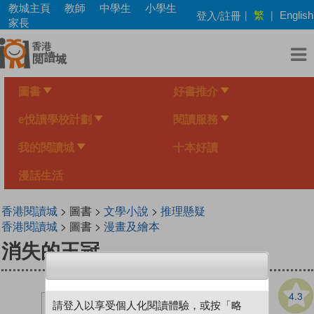
Skip
教城主頁
教師
中學生
小學生
繁
登入/註冊
|
|
English
to
家長
main
content
圖書
好書推介
e悅讀學校計劃
閱讀服務
我的閱讀城
十本好讀
漫話生活
香港閱讀城
> 圖書 >
文學小說
>
推理懸疑
香港閱讀城
> 圖書 >
漫畫及繪本
消失的王冠
4.3
請登入以享受個人化閱讀體驗，或按「略