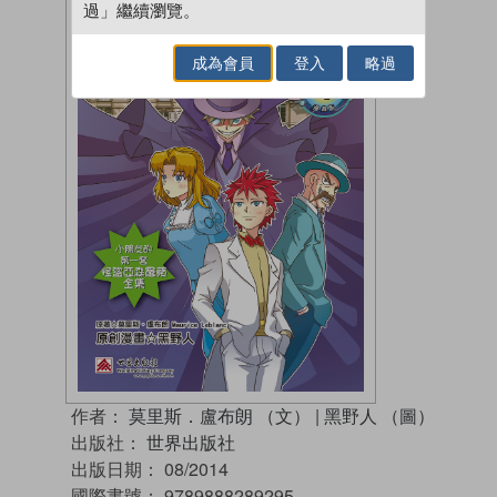
過」繼續瀏覽。
成為會員
登入
略過
作者：
莫里斯．盧布朗 （文）
|
黑野人 （圖）
出版社：
世界出版社
出版日期：
08/2014
國際書號：
9789888289295