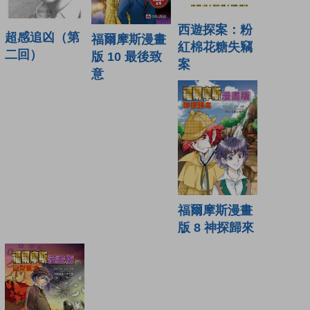
西遊探案：粉
超感追凶（第
福爾摩斯漫畫
紅棉花糖失竊
二回）
版 10 最後致
案
意
福爾摩斯漫畫
版 8 神探歸來