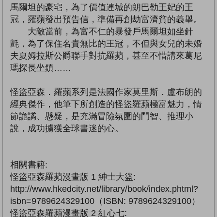
馬爾坦的豪宅，為了價值連城的朗巴勒王妃的王
冠，羅蘋發出預告信，準備再創劫富濟貧的義舉。
大敵當前，為富不仁的暴發戶馬爾坦如坐針
氈，為了保住名貴無比的王冠，不但與女兒的未婚
夫夏姆拉斯公爵聯手對抗羅蘋，甚至不惜請來葛尼
瑪探長坐鎮……
怪盜亞森．羅蘋系列是法國作家莫里斯．盧布朗的
經典傑作，他筆下所創造的怪盜羅蘋極富魅力，情
節詭譎、懸疑，是充滿冒險氛圍的鬥智、推理小
說，成功擄獲全球書迷的心。
相關書籍:
怪盜亞森羅蘋漫畫版 1 紳士大盜:
http://www.hkedcity.net/library/book/index.phtml?
isbn=9789624329100（ISBN: 9789624329100）
怪盜亞森羅蘋漫畫版 2 紅心七: