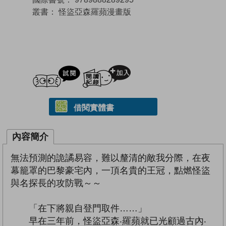
叢書：
怪盜亞森羅蘋漫畫版
試閲
加入閱讀紀錄
借閱實體書
內容簡介
無法預測的詭譎易容，難以釐清的敵我分際，在夜
幕籠罩的巴黎豪宅內，一頂名貴的王冠，點燃怪盜
與名探長的攻防戰～～
「在下將親自登門取件……」
早在三年前，怪盜亞森‧羅蘋就已光顧過古內‧