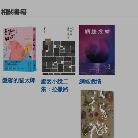
相關書籍
憂鬱的貓太郎
盧因小說二
網絡危情
集：拉撒路