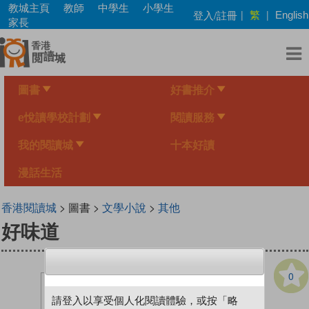
Skip
教城主頁
教師
中學生
小學生
繁
登入/註冊
|
|
English
to
家長
main
content
圖書
好書推介
e悅讀學校計劃
閱讀服務
我的閱讀城
十本好讀
漫話生活
香港閱讀城
> 圖書 >
文學小說
>
其他
好味道
0
請登入以享受個人化閱讀體驗，或按「略