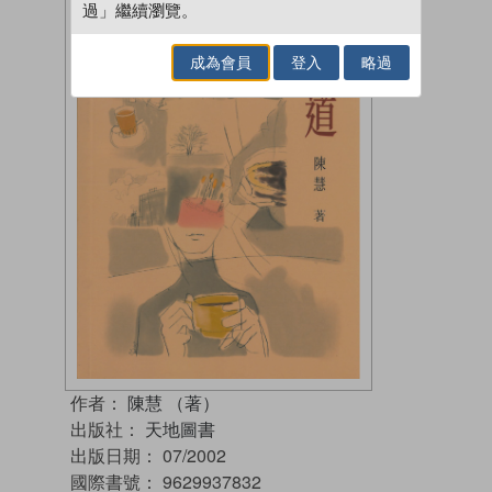
過」繼續瀏覽。
成為會員
登入
略過
作者：
陳慧 （著）
出版社：
天地圖書
出版日期：
07/2002
國際書號：
9629937832