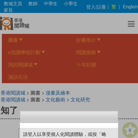
Skip
教城主頁
教師
中學生
小學生
繁
登入/註冊
|
|
English
to
家長
main
content
圖書
好書推介
e悅讀學校計劃
閱讀服務
我的閱讀城
十本好讀
漫話生活
香港閱讀城
> 圖書 >
漫畫及繪本
香港閱讀城
> 圖書 >
文化藝術
>
文化研究
知了
0
請登入以享受個人化閱讀體驗，或按「略