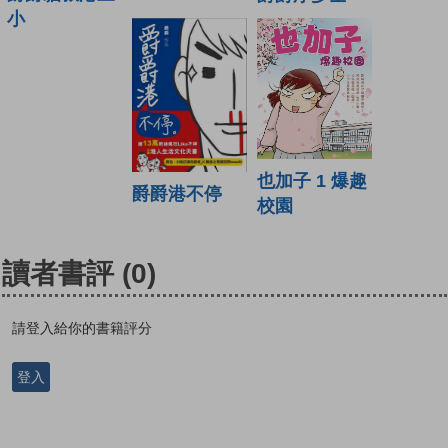
小
也加子 1 爆趣
爵爵港不停
校園
讀者書評
(0)
請登入給你的書籍評分
登入