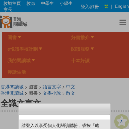
Skip
教城主頁
教師
中學生
小學生
繁
登入/註冊
|
|
English
to
家長
main
content
圖書
好書推介
e悅讀學校計劃
閱讀服務
我的閱讀城
十本好讀
漫話生活
香港閱讀城
> 圖書 >
語言文字
>
中文
香港閱讀城
> 圖書 >
文學小說
>
散文
全識文言文
3
請登入以享受個人化閱讀體驗，或按「略