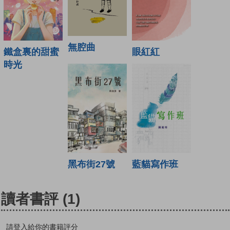
無腔曲
鐵盒裏的甜蜜
眼紅紅
時光
藍貓寫作班
黑布街27號
讀者書評
(1)
請登入給你的書籍評分