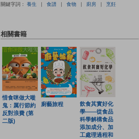
關鍵字詞：
養生
|
食譜
|
食物
|
廚房
|
烹飪
相關書籍
惜食咪做大嘥
飲食其實好化
廚藝旅程
鬼：厲行節約
學——從食品
反對浪費 (第
科學解構食品
二版)
添加成分、加
工處理過程和