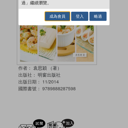
過」繼續瀏覽。
成為會員
登入
略過
作者：
袁思穎 （著）
出版社：
明窗出版社
出版日期：
11/2014
國際書號：
9789888287598
試閲
加入閱讀紀錄