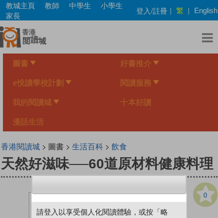
Skip
教城主頁
教師
中學生
小學生
繁
登入/註冊
|
|
English
to
家長
main
content
圖書
好書推介
e悅讀學校計劃
閱讀服務
我的閱讀城
十本好讀
漫話生活
香港閱讀城
> 圖書 >
生活百科
>
飲食
天然好滋味──60道原材料健康料理
0
請登入以享受個人化閱讀體驗，或按「略