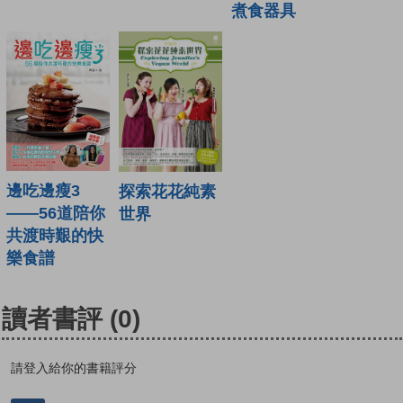
煮食器具
邊吃邊瘦3
探索花花純素
——56道陪你
世界
共渡時艱的快
樂食譜
讀者書評
(0)
請登入給你的書籍評分