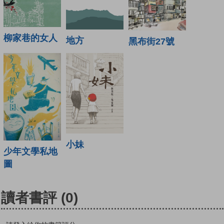
柳家巷的女人
地方
黑布街27號
小妹
少年文學私地
圖
讀者書評
(0)