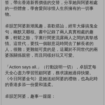
答，帶出香港新舊價值的交替，分享她與阿婆相處
的一些體會，學會愛與珍惜人生所擁有的一切事
物。
卓韻芝阿婆新潮風趣，喜歡搭訕，經常大爆搞鬼金
句，幽默又啜核。書中記錄了兩人真實相處的趣
事，輕鬆之餘，字裏行間更流露兩人之間的真摰感
情。這世代，要找一個願意花時間去了解長者的
人，很難；更難能可貴的是，這屬於不同世代的兩
婆孫關係親密，而且同樣好玩又可愛。
「Action says all.」（行動說明一切），卓韻芝每
天全心盡力學習照顧阿婆，務求讓她過得快樂。
《今日阿婆金句》是她送給阿婆的禮物，也為此時
的香港多添一份愛和溫柔。
卓韻芝阿婆，趣事一籮籮：