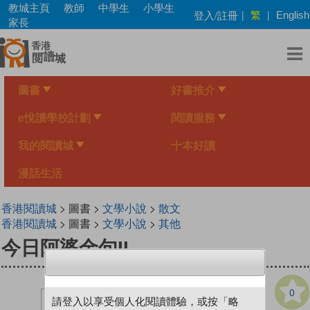
Skip
教城主頁
教師
中學生
小學生
繁
登入/註冊
|
|
English
to
家長
main
content
圖書
好書推介
e悅讀學校計劃
閱讀服務
我的閱讀城
十本好讀
漫話生活
香港閱讀城
> 圖書 >
文學小說
>
散文
香港閱讀城
> 圖書 >
文學小說
>
其他
今日阿婆金句II
0
請登入以享受個人化閱讀體驗，或按「略