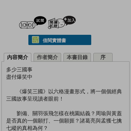
試閲
加入閱讀紀錄
借閱實體書
內容簡介
作者簡介
本書目錄
序
多少三國事
盡付爆笑中
《爆笑三國》以六格漫畫形式，將一個個經典
三國故事呈現讀者眼前！
劉備、關羽張飛怎樣在桃園結義？周瑜與黃蓋
是否真的一個願打、一個願捱？諸葛亮與孟獲七擒
七縱的真相為何？