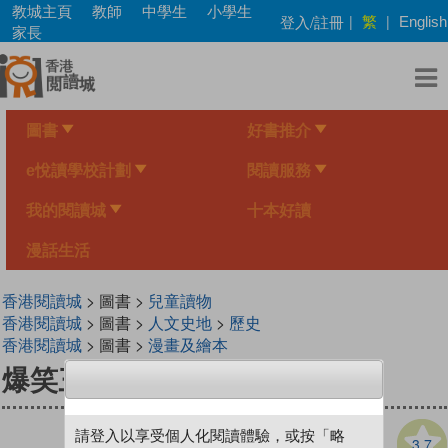
Skip
教城主頁
教師
中學生
小學生
繁
登入/註冊
|
|
English
to
家長
main
content
圖書
好書推介
e悅讀學校計劃
閱讀服務
我的閱讀城
十本好讀
漫話生活
香港閱讀城
> 圖書 >
兒童讀物
香港閱讀城
> 圖書 >
人文史地
>
歷史
香港閱讀城
> 圖書 >
漫畫及繪本
爆笑三國
請登入以享受個人化閱讀體驗，或按「略
3.7