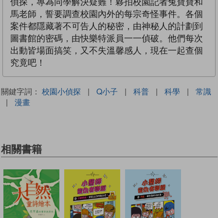
偵探，專為同學解決疑難！夥拍校園記者兔寶寶和
馬老師，誓要調查校園內外的每宗奇怪事件。各個
案件都隱藏著不可告人的秘密，由神秘人的計劃到
圖書館的密碼，由快樂特派員一一偵破。他們每次
出動皆場面搞笑，又不失溫馨感人，現在一起查個
究竟吧！
關鍵字詞：
校園小偵探
|
Q小子
|
科普
|
科學
|
常識
|
漫畫
相關書籍