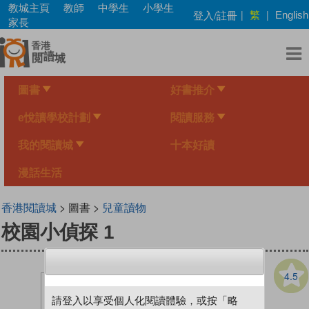
Skip
教城主頁
教師
中學生
小學生
繁
登入/註冊
|
|
English
to
家長
main
content
圖書
好書推介
e悅讀學校計劃
閱讀服務
我的閱讀城
十本好讀
漫話生活
香港閱讀城
> 圖書 >
兒童讀物
校園小偵探 1
4.5
請登入以享受個人化閱讀體驗，或按「略