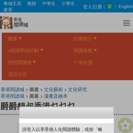
Skip
教城主頁
教師
中學生
小學生
繁
登入/註冊
|
|
English
to
家長
main
content
圖書
好書推介
e悅讀學校計劃
閱讀服務
我的閱讀城
十本好讀
漫話生活
香港閱讀城
> 圖書 >
文化藝術
>
文化研究
香港閱讀城
> 圖書 >
漫畫及繪本
爵爵貓叔香港乜乜乜
0
請登入以享受個人化閱讀體驗，或按「略