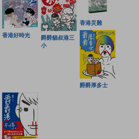
香港災難
香港好時光
爵爵貓叔港三
小
爵爵厚多士