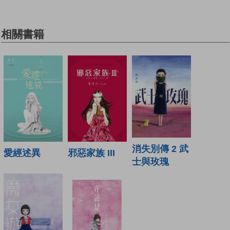
相關書籍
消失別傳 2 武
愛經述異
邪惡家族 III
士與玫瑰