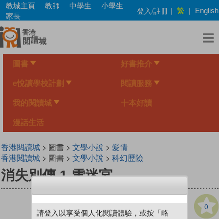
Skip
教城主頁
教師
中學生
小學生
繁
登入/註冊
|
|
English
to
家長
main
content
圖書
好書推介
e悅讀學校計劃
閱讀服務
我的閱讀城
十本好讀
漫話生活
香港閱讀城
> 圖書 >
文學小說
>
愛情
香港閱讀城
> 圖書 >
文學小說
>
科幻歷險
消失別傳 1 雪迷宮
0
請登入以享受個人化閱讀體驗，或按「略