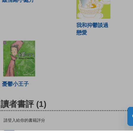
我和抑鬱談過
戀愛
憂鬱小王子
讀者書評
(1)
請登入給你的書籍評分