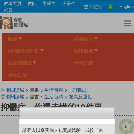
Skip
教城主頁
教師
中學生
小學生
繁
登入/註冊
|
|
English
to
家長
main
content
圖書
好書推介
e悅讀學校計劃
閱讀服務
我的閱讀城
十本好讀
漫話生活
香港閱讀城
> 圖書 >
生活百科
>
心理勵志
香港閱讀城
> 圖書 >
生活百科
>
健康及運動
抑鬱症，你還未懂的10件事
5
請登入以享受個人化閱讀體驗，或按「略