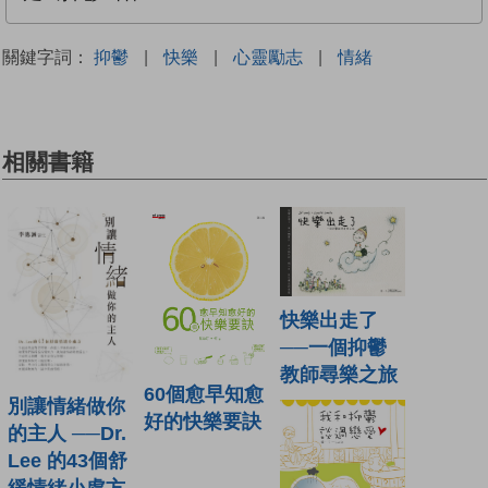
關鍵字詞：
抑鬱
|
快樂
|
心靈勵志
|
情緒
相關書籍
快樂出走了
──一個抑鬱
教師尋樂之旅
60個愈早知愈
別讓情緒做你
好的快樂要訣
的主人 ──Dr.
Lee 的43個舒
緩情緒小處方